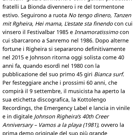
fratelli La Bionda divennero i re del tormentone
estivo. Seguirono a ruota
No tengo dinero, Tanzen
mit Rgheira, Hei mama, L’estate sta finendo
con cui
vinsero il Festivalbar 1985 e
Innamoratissimo
con
cui sbarcarono a Sanremo nel 1986. Dopo alterne
fortune i Righeira si separarono definitivamente
nel 2015 e Johnson ritorna oggi solista come 40
anni fa, quando esordì nel 1980 con la
pubblicazione del suo primo 45 giri
Bianca surf.
Per festeggiare anche i prossimi 60 anni, che
compirà il 9 settembre, il musicista ha aperto la
sua etichetta discografica, la Kottolengo
Recordings, the Emergency Label e lancia in vinile
e in digitale
Johnson Righeira’s 40th Creer
Anniversary – Vamos a la playa (1981),
ovvero la
prima demo originale del suo più grande