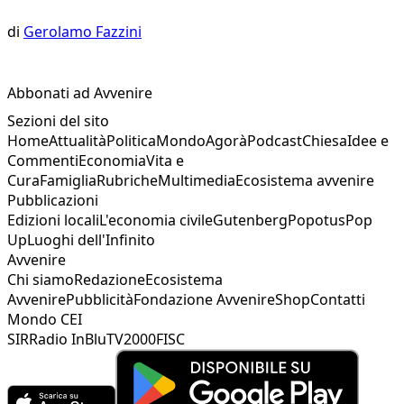
di
Gerolamo Fazzini
Abbonati ad Avvenire
Sezioni del sito
Home
Attualità
Politica
Mondo
Agorà
Podcast
Chiesa
Idee e
Commenti
Economia
Vita e
Cura
Famiglia
Rubriche
Multimedia
Ecosistema avvenire
Pubblicazioni
Edizioni locali
L'economia civile
Gutenberg
Popotus
Pop
Up
Luoghi dell'Infinito
Avvenire
Chi siamo
Redazione
Ecosistema
Avvenire
Pubblicità
Fondazione Avvenire
Shop
Contatti
Mondo CEI
SIR
Radio InBlu
TV2000
FISC