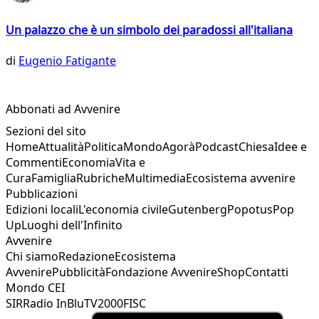
Un palazzo che è un simbolo dei paradossi all'italiana
di
Eugenio Fatigante
Abbonati ad Avvenire
Sezioni del sito
Home
Attualità
Politica
Mondo
Agorà
Podcast
Chiesa
Idee e
Commenti
Economia
Vita e
Cura
Famiglia
Rubriche
Multimedia
Ecosistema avvenire
Pubblicazioni
Edizioni locali
L'economia civile
Gutenberg
Popotus
Pop
Up
Luoghi dell'Infinito
Avvenire
Chi siamo
Redazione
Ecosistema
Avvenire
Pubblicità
Fondazione Avvenire
Shop
Contatti
Mondo CEI
SIR
Radio InBlu
TV2000
FISC