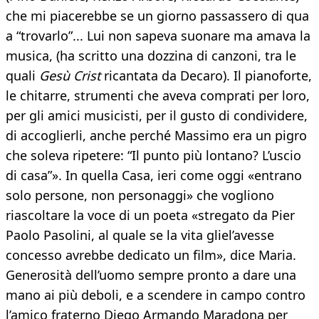
che mi piacerebbe se un giorno passassero di qua
a “trovarlo”... Lui non sapeva suonare ma amava la
musica, (ha scritto una dozzina di canzoni, tra le
quali
Gesù Crist
ricantata da Decaro). Il pianoforte,
le chitarre, strumenti che aveva comprati per loro,
per gli amici musicisti, per il gusto di condividere,
di accoglierli, anche perché Massimo era un pigro
che soleva ripetere: “Il punto più lontano? L’uscio
di casa”». In quella Casa, ieri come oggi «entrano
solo persone, non personaggi» che vogliono
riascoltare la voce di un poeta «stregato da Pier
Paolo Pasolini, al quale se la vita gliel’avesse
concesso avrebbe dedicato un film», dice Maria.
Generosità dell’uomo sempre pronto a dare una
mano ai più deboli, e a scendere in campo contro
l’amico fraterno Diego Armando Maradona per