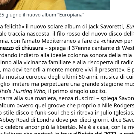
l 25 giugno il nuovo album “Europiana”
 felicità» il nuovo solare album di Jack Savoretti,
Eu
e traccia nascosta, il filo rosso del nuovo disco dell’
mia, con l’amato Mediterraneo a fare da «chiave» per 
 mezzo di chiusura
– spiega il 37enne cantante di Wes
rdando indietro alla ideale colonna sonora della mia
inno alla vicinanza familiare e alla riscoperta di rad
, ma devi tenerli a mente mentre vivi il presente». E
la musica europea degli ultimi 50 anni, musica di cu
glio imitare ma perpetuare una grande stagione musi
Who’s
Hurting Who,
il primo singolo uscito.
itarra alla sua maniera, senza riuscirci – spiega Savo
l’album ovvero quel groove che proprio a Nile Rodger
 stile disco e funk-soul che si ritrova in Julio Iglesia
i Abbey Road di Londra dove per dieci giorni, dice Sa
elebra ancor più la libertà». Ma è a casa, con la mogli
er l’album che porterà in
tour all’inizio del 2022, a pa