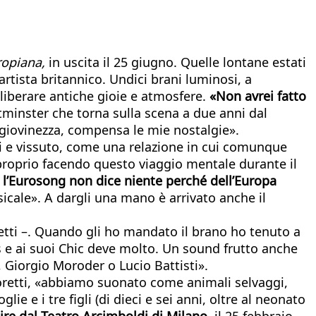
ropiana,
in uscita il 25 giugno. Quelle lontane estati
artista britannico. Undici brani luminosi, a
liberare antiche gioie e atmosfere.
«Non avrei fatto
tminster che torna sulla scena a due anni dal
 giovinezza, compensa le mie nostalgie».
ici e vissuto, come una relazione in cui comunque
 proprio facendo questo viaggio mentale durante il
i
l’Eurosong non dice niente perché dell’Europa
cale». A dargli una mano è arrivato anche il
retti –. Quando gli ho mandato il brano ho tenuto a
s e ai suoi Chic deve molto. Un sound frutto anche
s, Giorgio Moroder o Lucio Battisti».
voretti, «abbiamo suonato come animali selvaggi,
e e i tre figli (di dieci e sei anni, oltre al neonato
rtire dal Teatro Arcimboldi di Milano,
il 25 febbraio