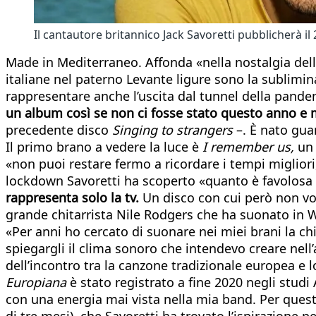
Il cantautore britannico Jack Savoretti pubblicherà i
Made in Mediterraneo. Affonda «nella nostalgia della
italiane nel paterno Levante ligure sono la subliminal
rappresentare anche l’uscita dal tunnel della pande
un album così se non ci fosse stato questo anno e
precedente disco
Singing to strangers
–. È nato gua
Il primo brano a vedere la luce è
I remember us,
un 
«non puoi restare fermo a ricordare i tempi migliori
lockdown Savoretti ha scoperto «quanto è favolosa 
rappresenta solo la tv.
Un disco con cui però non vo
grande chitarrista Nile Rodgers che ha suonato in 
«Per anni ho cercato di suonare nei miei brani la ch
spiegargli il clima sonoro che intendevo creare nel
dell’incontro tra la canzone tradizionale europea e lo
Europiana
è stato registrato a fine 2020 negli stud
con una energia mai vista nella mia band. Per questo c
di tre mesi), che Savoretti ha trovato l’ispirazione p