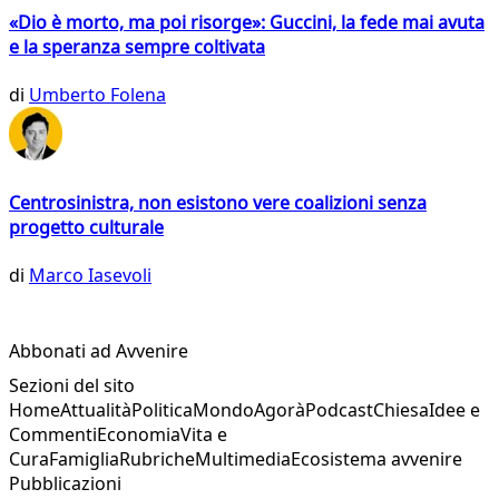
«Dio è morto, ma poi risorge»: Guccini, la fede mai avuta
e la speranza sempre coltivata
di
Umberto Folena
Centrosinistra, non esistono vere coalizioni senza
progetto culturale
di
Marco Iasevoli
Abbonati ad Avvenire
Sezioni del sito
Home
Attualità
Politica
Mondo
Agorà
Podcast
Chiesa
Idee e
Commenti
Economia
Vita e
Cura
Famiglia
Rubriche
Multimedia
Ecosistema avvenire
Pubblicazioni