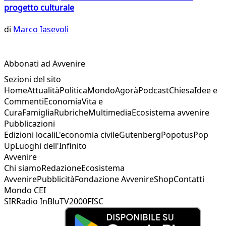
progetto culturale
di
Marco Iasevoli
Abbonati ad Avvenire
Sezioni del sito
Home
Attualità
Politica
Mondo
Agorà
Podcast
Chiesa
Idee e
Commenti
Economia
Vita e
Cura
Famiglia
Rubriche
Multimedia
Ecosistema avvenire
Pubblicazioni
Edizioni locali
L'economia civile
Gutenberg
Popotus
Pop
Up
Luoghi dell'Infinito
Avvenire
Chi siamo
Redazione
Ecosistema
Avvenire
Pubblicità
Fondazione Avvenire
Shop
Contatti
Mondo CEI
SIR
Radio InBlu
TV2000
FISC