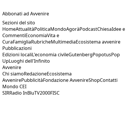
Abbonati ad Avvenire
Sezioni del sito
Home
Attualità
Politica
Mondo
Agorà
Podcast
Chiesa
Idee e
Commenti
Economia
Vita e
Cura
Famiglia
Rubriche
Multimedia
Ecosistema avvenire
Pubblicazioni
Edizioni locali
L'economia civile
Gutenberg
Popotus
Pop
Up
Luoghi dell'Infinito
Avvenire
Chi siamo
Redazione
Ecosistema
Avvenire
Pubblicità
Fondazione Avvenire
Shop
Contatti
Mondo CEI
SIR
Radio InBlu
TV2000
FISC