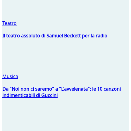
Teatro
Il teatro assoluto di Samuel Beckett per la radio
Musica
Da "Noi non ci saremo" a "L'avvelenata": le 10 canzoni
indimenticabili di Guccini