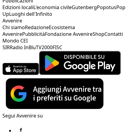
Pubblicazioni
Edizioni locali
L'economia civile
Gutenberg
Popotus
Pop
Up
Luoghi dell'Infinito
Avvenire
Chi siamo
Redazione
Ecosistema
Avvenire
Pubblicità
Fondazione Avvenire
Shop
Contatti
Mondo CEI
SIR
Radio InBlu
TV2000
FISC
Segui Avvenire su