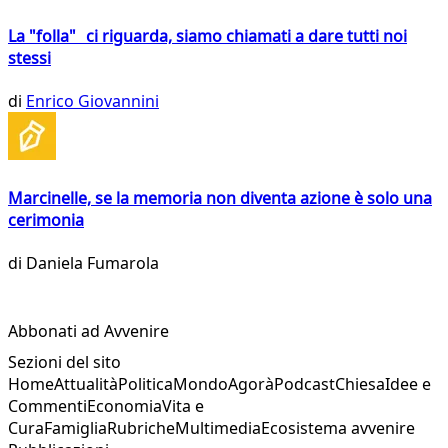
La "folla" ci riguarda, siamo chiamati a dare tutti noi
stessi
di
Enrico Giovannini
Marcinelle, se la memoria non diventa azione è solo una
cerimonia
di
Daniela Fumarola
Abbonati ad Avvenire
Sezioni del sito
Home
Attualità
Politica
Mondo
Agorà
Podcast
Chiesa
Idee e
Commenti
Economia
Vita e
Cura
Famiglia
Rubriche
Multimedia
Ecosistema avvenire