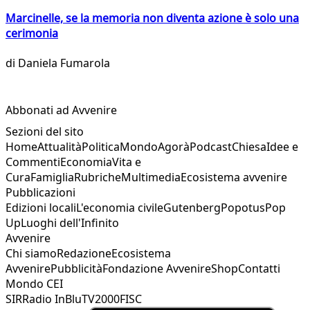
Marcinelle, se la memoria non diventa azione è solo una
cerimonia
di
Daniela Fumarola
Abbonati ad Avvenire
Sezioni del sito
Home
Attualità
Politica
Mondo
Agorà
Podcast
Chiesa
Idee e
Commenti
Economia
Vita e
Cura
Famiglia
Rubriche
Multimedia
Ecosistema avvenire
Pubblicazioni
Edizioni locali
L'economia civile
Gutenberg
Popotus
Pop
Up
Luoghi dell'Infinito
Avvenire
Chi siamo
Redazione
Ecosistema
Avvenire
Pubblicità
Fondazione Avvenire
Shop
Contatti
Mondo CEI
SIR
Radio InBlu
TV2000
FISC