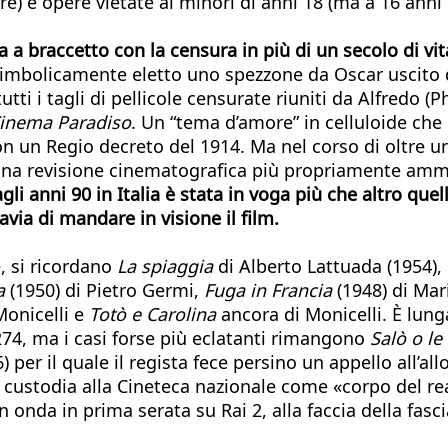
) e opere vietate ai minori di anni 18 (ma a 16 anni
 braccetto con la censura in più di un secolo di vita
e simbolicamente eletto uno spezzone da Oscar uscito
tti i tagli di pellicole censurate riuniti da Alfredo (P
inema Paradiso
. Un “tema d’amore” in celluloide che r
on un Regio decreto del 1914. Ma nel corso di oltre u
una revisione cinematografica più propriamente ammin
gli anni 90 in Italia è stata in voga più che altro quell
ia di mandare in visione il film.
e, si ricordano
La spiaggia
di Alberto Lattuada (1954),
a
(1950) di Pietro Germi,
Fuga in Francia
(1948) di Mar
onicelli e
Totò e Carolina
ancora di Monicelli. È lunga
i 274, ma i casi forse più eclatanti rimangono
Salò o l
 per il quale il regista fece persino un appello all’a
in custodia alla Cineteca nazionale come «corpo del re
 onda in prima serata su Rai 2, alla faccia della fasci