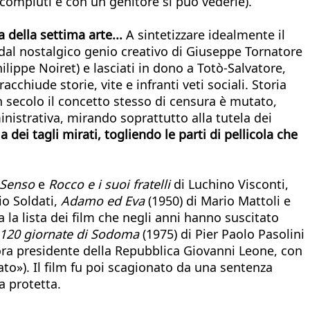
 compiuti e con un genitore si può vederle).
 della settima arte...
A sintetizzare idealmente il
 dal nostalgico genio creativo di Giuseppe Tornatore
hilippe Noiret) e lasciati in dono a Totò-Salvatore,
acchiude storie, vite e infranti veti sociali. Storia
n secolo il concetto stesso di censura è mutato,
istrativa, mirando soprattutto alla tutela dei
a dei tagli mirati, togliendo le parti di pellicola che
Senso
e
Rocco e i suoi fratelli
di Luchino Visconti,
io Soldati,
Adamo ed Eva
(1950) di Mario Mattoli e
 la lista dei film che negli anni hanno suscitato
e 120 giornate di Sodoma
(1975) di Pier Paolo Pasolini
llora presidente della Repubblica Giovanni Leone, con
ato»). Il film fu poi scagionato da una sentenza
a protetta.