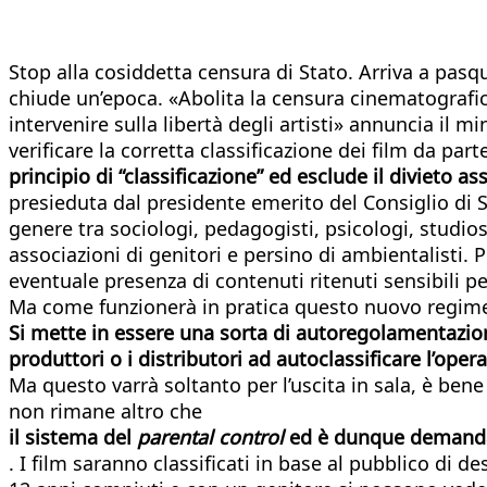
Stop alla cosiddetta censura di Stato. Arriva a pasqu
chiude un’epoca. «Abolita la censura cinematografica
intervenire sulla libertà degli artisti» annuncia il
verificare la corretta classificazione dei film da part
principio di “classificazione” ed esclude il divieto a
presieduta dal presidente emerito del Consiglio di S
genere tra sociologi, pedagogisti, psicologi, studiosi
associazioni di genitori e persino di ambientalisti. P
eventuale presenza di contenuti ritenuti sensibili per
Ma come funzionerà in pratica questo nuovo regim
Si mette in essere una sorta di autoregolamentazione
produttori o i distributori ad autoclassificare l’op
Ma questo varrà soltanto per l’uscita in sala, è ben
non rimane altro che
il sistema del
parental control
ed è dunque demandata
. I film saranno classificati in base al pubblico di d