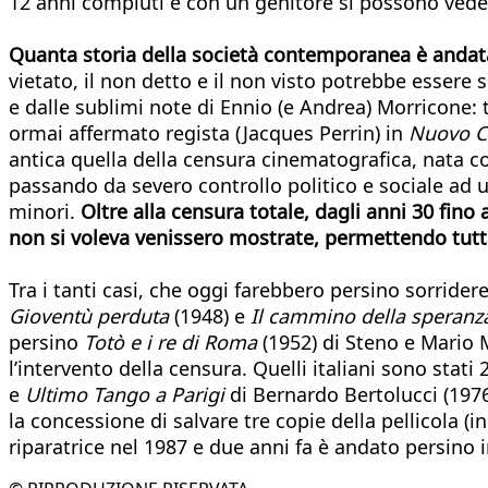
12 anni compiuti e con un genitore si possono vedere
Quanta storia della società contemporanea è andata a
vietato, il non detto e il non visto potrebbe esser
e dalle sublimi note di Ennio (e Andrea) Morricone: tu
ormai affermato regista (Jacques Perrin) in
Nuovo C
antica quella della censura cinematografica, nata c
passando da severo controllo politico e sociale ad 
minori.
Oltre alla censura totale, dagli anni 30 fino a
non si voleva venissero mostrate, permettendo tuttav
Tra i tanti casi, che oggi farebbero persino sorrider
Gioventù perduta
(1948) e
Il cammino della speranz
persino
Totò e i re di Roma
(1952) di Steno e Mario M
l’intervento della censura. Quelli italiani sono stat
e
Ultimo Tango a Parig
i
di Bernardo Bertolucci (1976)
la concessione di salvare tre copie della pellicola (
riparatrice nel 1987 e due anni fa è andato persino in