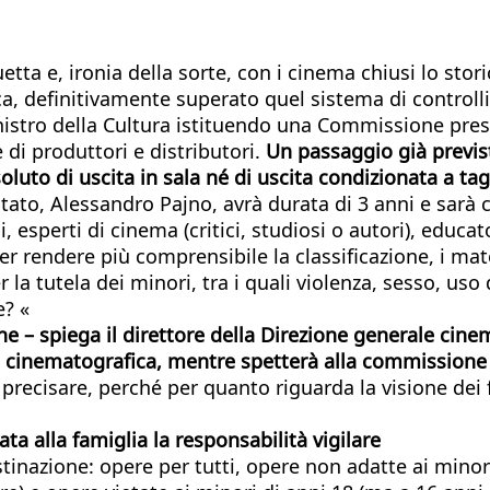
etta e, ironia della sorte, con i cinema chiusi lo sto
, definitivamente superato quel sistema di controlli 
 ministro della Cultura istituendo una Commissione pre
e di produttori e distributori.
Un passaggio già previs
ssoluto di uscita in sala né di uscita condizionata a ta
tato, Alessandro Pajno, avrà durata di 3 anni e sarà c
, esperti di cinema (critici, studiosi o autori), educat
er rendere più comprensibile la classificazione, i mate
 la tutela dei minori, tra i quali violenza, sesso, uso 
e? «
 – spiega il direttore della Direzione generale cinema
era cinematografica, mentre spetterà alla commissione 
e precisare, perché per quanto riguarda la visione dei
 alla famiglia la responsabilità vigilare
estinazione: opere per tutti, opere non adatte ai minor