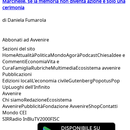
Marcinelle, se la memoria non diventa azione è solo una
cerimonia
di
Daniela Fumarola
Abbonati ad Avvenire
Sezioni del sito
Home
Attualità
Politica
Mondo
Agorà
Podcast
Chiesa
Idee e
Commenti
Economia
Vita e
Cura
Famiglia
Rubriche
Multimedia
Ecosistema avvenire
Pubblicazioni
Edizioni locali
L'economia civile
Gutenberg
Popotus
Pop
Up
Luoghi dell'Infinito
Avvenire
Chi siamo
Redazione
Ecosistema
Avvenire
Pubblicità
Fondazione Avvenire
Shop
Contatti
Mondo CEI
SIR
Radio InBlu
TV2000
FISC