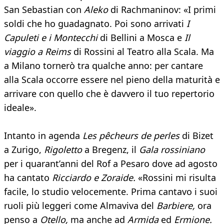
San Sebastian con
Aleko
di Rachmaninov: «I primi
soldi che ho guadagnato. Poi sono arrivati
I
Capuleti e i Montecchi
di Bellini a Mosca e
Il
viaggio a Reims
di Rossini al Teatro alla Scala. Ma
a Milano tornerò tra qualche anno: per cantare
alla Scala occorre essere nel pieno della maturità e
arrivare con quello che è davvero il tuo repertorio
ideale».
Intanto in agenda
Les pêcheurs de perles
di Bizet
a Zurigo,
Rigoletto
a Bregenz, il
Gala rossiniano
per i quarant’anni del Rof a Pesaro dove ad agosto
ha cantato
Ricciardo e Zoraide.
«Rossini mi risulta
facile, lo studio velocemente. Prima cantavo i suoi
ruoli più leggeri come Almaviva del
Barbiere,
ora
penso a
Otello,
ma anche ad
Armida
ed
Ermione.