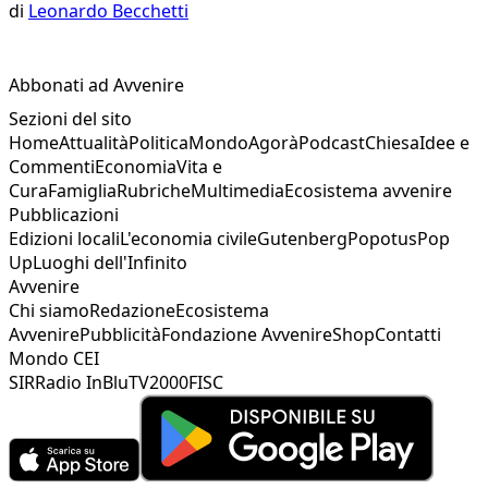
di
Leonardo Becchetti
Abbonati ad Avvenire
Sezioni del sito
Home
Attualità
Politica
Mondo
Agorà
Podcast
Chiesa
Idee e
Commenti
Economia
Vita e
Cura
Famiglia
Rubriche
Multimedia
Ecosistema avvenire
Pubblicazioni
Edizioni locali
L'economia civile
Gutenberg
Popotus
Pop
Up
Luoghi dell'Infinito
Avvenire
Chi siamo
Redazione
Ecosistema
Avvenire
Pubblicità
Fondazione Avvenire
Shop
Contatti
Mondo CEI
SIR
Radio InBlu
TV2000
FISC