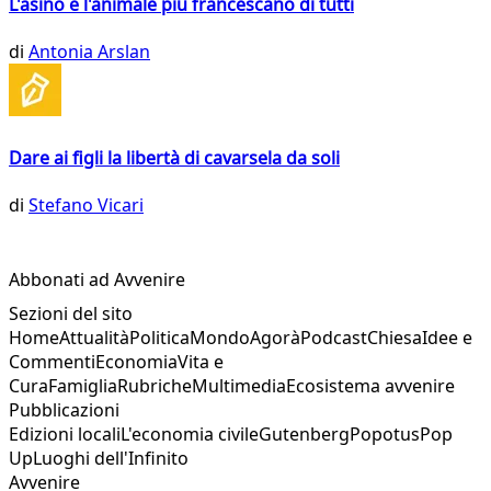
L'asino è l'animale più francescano di tutti
di
Antonia Arslan
Dare ai figli la libertà di cavarsela da soli
di
Stefano Vicari
Abbonati ad Avvenire
Sezioni del sito
Home
Attualità
Politica
Mondo
Agorà
Podcast
Chiesa
Idee e
Commenti
Economia
Vita e
Cura
Famiglia
Rubriche
Multimedia
Ecosistema avvenire
Pubblicazioni
Edizioni locali
L'economia civile
Gutenberg
Popotus
Pop
Up
Luoghi dell'Infinito
Avvenire