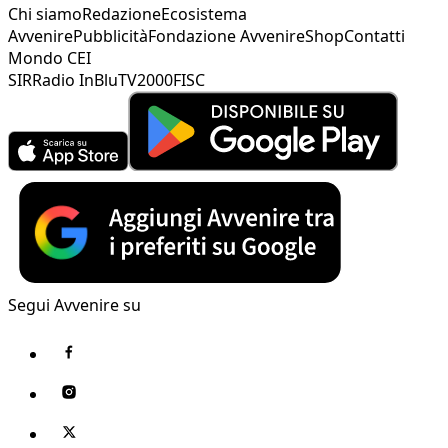
Chi siamo
Redazione
Ecosistema
Avvenire
Pubblicità
Fondazione Avvenire
Shop
Contatti
Mondo CEI
SIR
Radio InBlu
TV2000
FISC
Segui Avvenire su