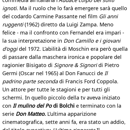
commedia all’italiana l’
Audace colpo dei soliti
ignoti
. Ma il ruolo che lo farà emergere sarà quello
del codardo Carmine Passante nel film
Gli anni
ruggenti
(1962) diretto da Luigi Zampa. Meno
felice - ma il confronto con Fernandel era impari -
la sua interpretazione in
Don Camillo e i giovani
d'oggi
del 1972. L’abilità di Moschin era però quella
di passare dalla maschera ironica e popolare del
ragionier Bisigato di
Signore & Signori
di Pietro
Germi (Oscar nel 1965) al Don Fanucci de
Il
padrino
parte seconda
di Francis Ford Coppola.
Un attore per tutte le stagioni e per tutti gli
schermi. In quello piccolo della tv aveva iniziato
con
Il mulino del Po
di Bolchi
e terminato con la
serie
Don Matteo
.
L’ultima apparizione
cinematografica, sette anni fa, era stato un addio,