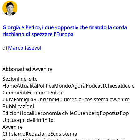
Giorgia e Pedro, i due «opposti» che tirando la corda
rischiano di spezzare l'Europa
di
Marco Iasevoli
Abbonati ad Avvenire
Sezioni del sito
Home
Attualità
Politica
Mondo
Agorà
Podcast
Chiesa
Idee e
Commenti
Economia
Vita e
Cura
Famiglia
Rubriche
Multimedia
Ecosistema avvenire
Pubblicazioni
Edizioni locali
L'economia civile
Gutenberg
Popotus
Pop
Up
Luoghi dell'Infinito
Avvenire
Chi siamo
Redazione
Ecosistema