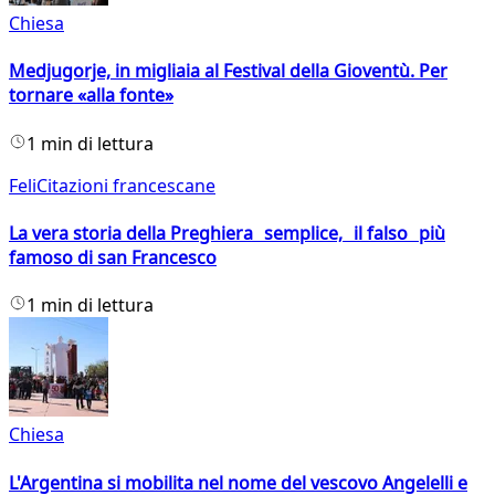
Chiesa
Medjugorje, in migliaia al Festival della Gioventù. Per
tornare «alla fonte»
1 min di lettura
FeliCitazioni francescane
La vera storia della Preghiera semplice, il falso più
famoso di san Francesco
1 min di lettura
Chiesa
L'Argentina si mobilita nel nome del vescovo Angelelli e