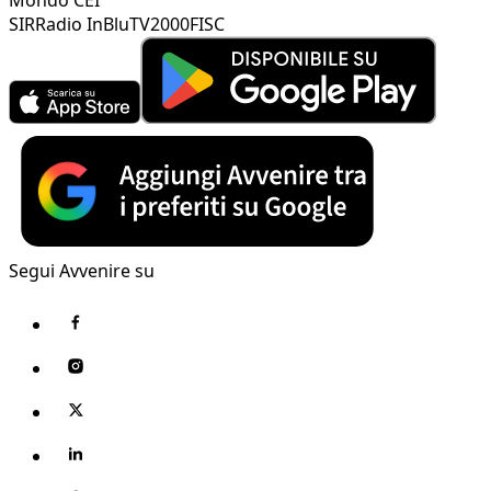
SIR
Radio InBlu
TV2000
FISC
Segui Avvenire su