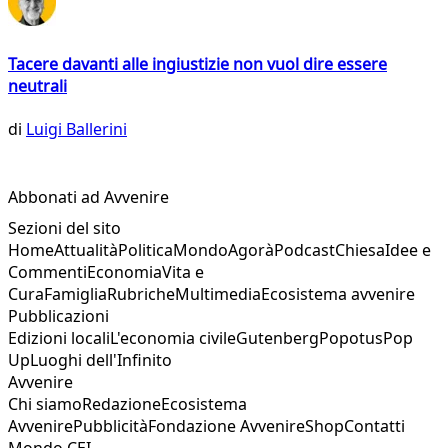
Tacere davanti alle ingiustizie non vuol dire essere
neutrali
di
Luigi Ballerini
Abbonati ad Avvenire
Sezioni del sito
Home
Attualità
Politica
Mondo
Agorà
Podcast
Chiesa
Idee e
Commenti
Economia
Vita e
Cura
Famiglia
Rubriche
Multimedia
Ecosistema avvenire
Pubblicazioni
Edizioni locali
L'economia civile
Gutenberg
Popotus
Pop
Up
Luoghi dell'Infinito
Avvenire
Chi siamo
Redazione
Ecosistema
Avvenire
Pubblicità
Fondazione Avvenire
Shop
Contatti
Mondo CEI