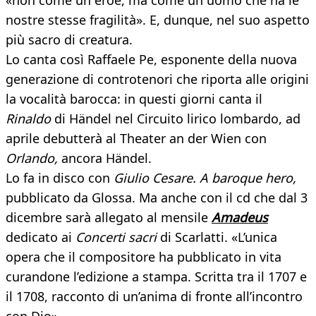
«non come un eroe, ma come un uomo che ha le
nostre stesse fragilità». E, dunque, nel suo aspetto
più sacro di creatura.
Lo canta così Raffaele Pe, esponente della nuova
generazione di controtenori che riporta alle origini
la vocalità barocca: in questi giorni canta il
Rinaldo
di Händel nel Circuito lirico lombardo, ad
aprile debutterà al Theater an der Wien con
Orlando,
ancora Händel.
Lo fa in disco con
Giulio
Cesare. A baroque hero,
pubblicato da Glossa. Ma anche con il cd che dal 3
dicembre sarà allegato al mensile
Amadeus
dedicato ai
Concerti sacri
di Scarlatti. «L’unica
opera che il compositore ha pubblicato in vita
curandone l’edizione a stampa. Scritta tra il 1707 e
il 1708, racconto di un’anima di fronte all’incontro