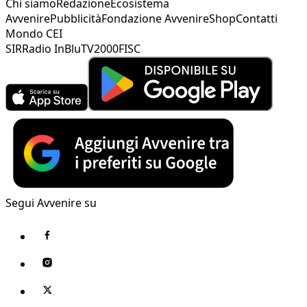
Chi siamo
Redazione
Ecosistema
Avvenire
Pubblicità
Fondazione Avvenire
Shop
Contatti
Mondo CEI
SIR
Radio InBlu
TV2000
FISC
Segui Avvenire su