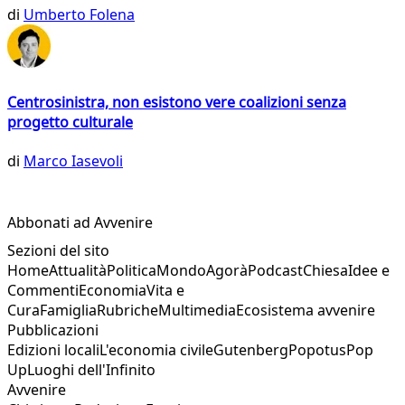
di
Umberto Folena
Centrosinistra, non esistono vere coalizioni senza
progetto culturale
di
Marco Iasevoli
Abbonati ad Avvenire
Sezioni del sito
Home
Attualità
Politica
Mondo
Agorà
Podcast
Chiesa
Idee e
Commenti
Economia
Vita e
Cura
Famiglia
Rubriche
Multimedia
Ecosistema avvenire
Pubblicazioni
Edizioni locali
L'economia civile
Gutenberg
Popotus
Pop
Up
Luoghi dell'Infinito
Avvenire