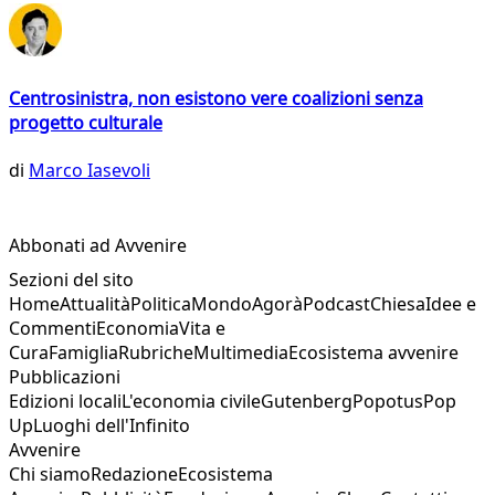
Centrosinistra, non esistono vere coalizioni senza
progetto culturale
di
Marco Iasevoli
Abbonati ad Avvenire
Sezioni del sito
Home
Attualità
Politica
Mondo
Agorà
Podcast
Chiesa
Idee e
Commenti
Economia
Vita e
Cura
Famiglia
Rubriche
Multimedia
Ecosistema avvenire
Pubblicazioni
Edizioni locali
L'economia civile
Gutenberg
Popotus
Pop
Up
Luoghi dell'Infinito
Avvenire
Chi siamo
Redazione
Ecosistema