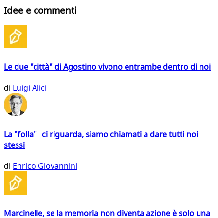
Idee e commenti
Le due "città" di Agostino vivono entrambe dentro di noi
di
Luigi Alici
La "folla" ci riguarda, siamo chiamati a dare tutti noi
stessi
di
Enrico Giovannini
Marcinelle, se la memoria non diventa azione è solo una