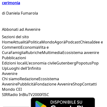
cerimonia
di
Daniela Fumarola
Abbonati ad Avvenire
Sezioni del sito
Home
Attualità
Politica
Mondo
Agorà
Podcast
Chiesa
Idee e
Commenti
Economia
Vita e
Cura
Famiglia
Rubriche
Multimedia
Ecosistema avvenire
Pubblicazioni
Edizioni locali
L'economia civile
Gutenberg
Popotus
Pop
Up
Luoghi dell'Infinito
Avvenire
Chi siamo
Redazione
Ecosistema
Avvenire
Pubblicità
Fondazione Avvenire
Shop
Contatti
Mondo CEI
SIR
Radio InBlu
TV2000
FISC