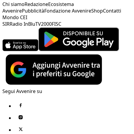
Chi siamo
Redazione
Ecosistema
Avvenire
Pubblicità
Fondazione Avvenire
Shop
Contatti
Mondo CEI
SIR
Radio InBlu
TV2000
FISC
Segui Avvenire su