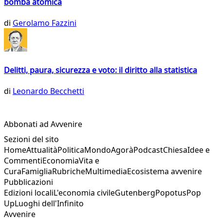
bomba atomica
di
Gerolamo Fazzini
Delitti, paura, sicurezza e voto: il diritto alla statistica
di
Leonardo Becchetti
Abbonati ad Avvenire
Sezioni del sito
Home
Attualità
Politica
Mondo
Agorà
Podcast
Chiesa
Idee e
Commenti
Economia
Vita e
Cura
Famiglia
Rubriche
Multimedia
Ecosistema avvenire
Pubblicazioni
Edizioni locali
L'economia civile
Gutenberg
Popotus
Pop
Up
Luoghi dell'Infinito
Avvenire