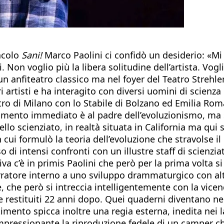
tacolo
Sani!
Marco Paolini ci confidò un desiderio: «Mi
i. Non voglio più la libera solitudine dell’artista. Vogl
 anfiteatro classico ma nel foyer del Teatro Strehler 
 artisti e ha interagito con diversi uomini di scienza
ro di Milano con lo Stabile di Bolzano ed Emilia Roma
ferimento immediato è al padre dell’evoluzionismo, ma
o scienziato, in realtà situata in California ma qui 
 cui formulò la teoria dell’evoluzione che stravolse i
o di intensi confronti con un illustre staff di scienziat
va c’è in primis Paolini che però per la prima volta s
narratore interno a uno sviluppo drammaturgico con a
, che però si intreccia intelligentemente con la vicen
restituiti 22 anni dopo. Quei quaderni diventano nell
stimento spicca inoltre una regia esterna, inedita nei 
impressionante la riproduzione fedele di un camper c