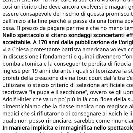
così un ibrido che deve ancora evolversi e magari g
essere consapevole del rischio di questa promiscui
dall’inizio alla fine perché si passa da una forma e
ossa. Il prezzo da pagare per me è che ho meno tem
Nello spettacolo si citano sondaggi sconcertanti eff
accettabile. A 170 anni dalla pubblicazione de
L’orig
«La Chiesa protestante battista americana voleva co
in discussione i fondamenti e quindi divennero “fon
bomba atomica e la conseguente perdita di fiducia ne
inglese per 19 anni durante i quali si teorizzava la 
profeti della creazione divina tout court dall’altra 
utilizzare lo stesso criterio di selezione artificiale
teorizzava “la pupa e il secchione”, ovvero se gli uo
Adolf Hitler che va un po’ più in là con l’idea dell
dimentichiamo che la classe medica non reagisce all’
medici che si rifiutarono di consegnare al Reich le l
quale non posso rinunciare, sarebbe come rinunciare
In maniera implicita e immaginifica nello spettacolo