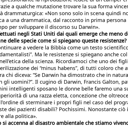
razie a qualche mutazione trovare la sua forma vincen
tà drammaturgica: «Non sono solo in scena quindi no
pica a una drammatica, dal racconto in prima persona d
po per sviluppare il discorso su Darwin».
ettuati negli Stati Uniti dai quali emerge che meno d
ine delle specie
come si spiegano queste
resistenze?
ntinuare a vedere la Bibbia come un testo scientifico
damentalisti”. Ma le resistenze si spiegano anche col
ll’etica della scienza. Ricordiamoci che uno dei figl
sterilizzazione dei “minus habens”, di tutti coloro ch
c’era chi diceva: “Se Darwin ha dimostrato che in natur
 con gli uomini?”. Il cugino di Darwin, Francis Galton, 
mini intelligenti sposano le donne belle faremo una sup
a superiorità di una razza eletta, concezione che oltr
ordine di sterminare i propri figli nel caso del prog
iste dei pazienti disabili? Pochissimi. Nonostante ciò 
 alla politica».
 si accenna al disastro ambientale che stiamo vivendo.