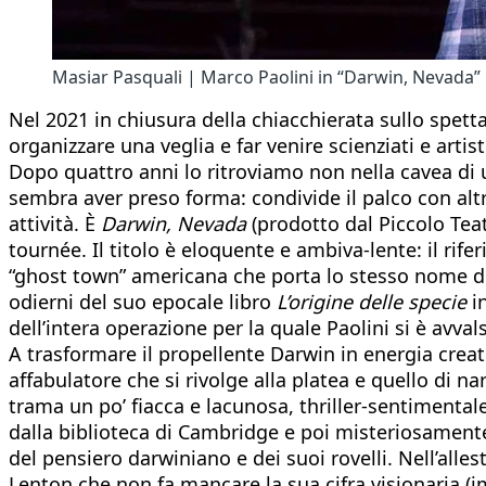
Masiar Pasquali | Marco Paolini in “Darwin, Nevada”
Nel 2021 in chiusura della chiacchierata sullo spet
organizzare una veglia e far venire scienziati e artist
Dopo quattro anni lo ritroviamo non nella cavea di un
sembra aver preso forma: condivide il palco con altri
attività. È
Darwin, Nevada
(prodotto dal Piccolo Teat
tournée. Il titolo è eloquente e ambiva-lente: il ri
“ghost town” americana che porta lo stesso nome dell
odierni del suo epocale libro
L’origine delle specie
in
dell’intera operazione per la quale Paolini si è avvals
A trasformare il propellente Darwin in energia creati
affabulatore che si rivolge alla platea e quello di 
trama un po’ fiacca e lacunosa, thriller-sentimentale
dalla biblioteca di Cambridge e poi misteriosamente 
del pensiero darwiniano e dei suoi rovelli. Nell’alle
Lenton che non fa mancare la sua cifra visionaria (