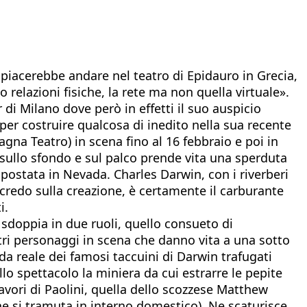
 piacerebbe andare nel teatro di Epidauro in Grecia,
io relazioni fisiche, la rete ma non quella virtuale».
di Milano dove però in effetti il suo auspicio
 per costruire qualcosa di inedito nella sua recente
gna Teatro) in scena fino al 16 febbraio e poi in
 sullo sfondo e sul palco prende vita una sperduta
spostata in Nevada. Charles Darwin, con i riverberi
l credo sulla creazione, è certamente il carburante
i.
i sdoppia in due ruoli, quello consueto di
ltri personaggi in scena che danno vita a una sotto
da reale dei famosi taccuini di Darwin trafugati
o spettacolo la miniera da cui estrarre le pepite
lavori di Paolini, quella dello scozzese Matthew
he si tramuta in interno domestico). Ne scaturisce