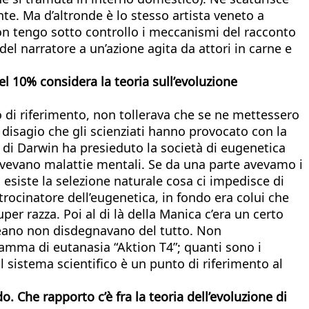
te. Ma d’altronde è lo stesso artista veneto a
n tengo sotto controllo i meccanismi del racconto
el narratore a un’azione agita da attori in carne e
el 10% considera la teoria sull’evoluzione
 di riferimento, non tollerava che se ne mettessero
 disagio che gli scienziati hanno provocato con la
i di Darwin ha presieduto la società di eugenetica
e avevano malattie mentali. Se da una parte avevamo i
a esiste la selezione naturale cosa ci impedisce di
patrocinatore dell’eugenetica, in fondo era colui che
er razza. Poi al di là della Manica c’era un certo
eoceano non disdegnavano del tutto. Non
ramma di eutanasia “Aktion T4”; quanti sono i
il sistema scientifico è un punto di riferimento al
 Che rapporto c’è fra la teoria dell’evoluzione di