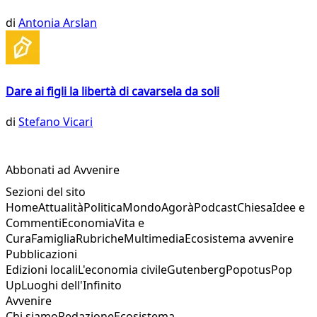
di
Antonia Arslan
Dare ai figli la libertà di cavarsela da soli
di
Stefano Vicari
Abbonati ad Avvenire
Sezioni del sito
Home
Attualità
Politica
Mondo
Agorà
Podcast
Chiesa
Idee e
Commenti
Economia
Vita e
Cura
Famiglia
Rubriche
Multimedia
Ecosistema avvenire
Pubblicazioni
Edizioni locali
L'economia civile
Gutenberg
Popotus
Pop
Up
Luoghi dell'Infinito
Avvenire
Chi siamo
Redazione
Ecosistema