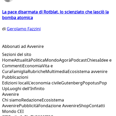
La pace disarmata di Rotblat, lo scienziato che lasciò la
bomba atomica
di
Gerolamo Fazzini
Abbonati ad Avvenire
Sezioni del sito
Home
Attualità
Politica
Mondo
Agorà
Podcast
Chiesa
Idee e
Commenti
Economia
Vita e
Cura
Famiglia
Rubriche
Multimedia
Ecosistema avvenire
Pubblicazioni
Edizioni locali
L'economia civile
Gutenberg
Popotus
Pop
Up
Luoghi dell'Infinito
Avvenire
Chi siamo
Redazione
Ecosistema
Avvenire
Pubblicità
Fondazione Avvenire
Shop
Contatti
Mondo CEI