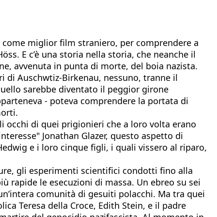
ar come miglior film straniero, per comprendere a
s. E c’è una storia nella storia, che neanche il
ne, avvenuta in punta di morte, del boia nazista.
ri di Auschwtiz-Birkenau, nessuno, tranne il
quello sarebbe diventato il peggior girone
 apparteneva - poteva comprendere la portata di
orti.
i occhi di quei prigionieri che a loro volta erano
i interesse" Jonathan Glazer, questo aspetto di
dwig e i loro cinque figli, i quali vissero al riparo,
e, gli esperimenti scientifici condotti fino alla
più rapide le esecuzioni di massa. Un ebreo su sei
 un’intera comunità di gesuiti polacchi. Ma tra quei
ca Teresa della Croce, Edith Stein, e il padre
martire del genocidio nazifascista. Al momento in