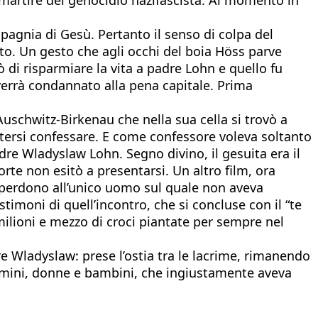
pagnia di Gesù. Pertanto il senso di colpa del
ato. Un gesto che agli occhi del boia Höss parve
di risparmiare la vita a padre Lohn e quello fu
a verrà condannato alla pena capitale. Prima
 Auschwitz-Birkenau che nella sua cella si trovò a
potersi confessare. E come confessore voleva soltanto
dre Wladyslaw Lohn. Segno divino, il gesuita era il
te non esitò a presentarsi. Un altro film, ora
il perdono all’unico uomo sul quale non aveva
imoni di quell’incontro, che si concluse con il “te
milioni e mezzo di croci piantate per sempre nel
e Wladyslaw: prese l’ostia tra le lacrime, rimanendo
i uomini, donne e bambini, che ingiustamente aveva