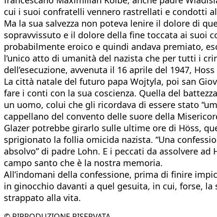
cui i suoi confratelli vennero rastrellati e condotti 
Ma la sua salvezza non poteva lenire il dolore di qu
sopravvissuto e il dolore della fine toccata ai suoi
probabilmente eroico e quindi andava premiato, escl
l’unico atto di umanità del nazista che per tutti i c
dell’esecuzione, avvenuta il 16 aprile del 1947, Hos
La città natale del futuro papa Wojtyla, poi san Giov
fare i conti con la sua coscienza. Quella del battez
un uomo, colui che gli ricordava di essere stato “um
cappellano del convento delle suore della Misericor
Glazer potrebbe girarlo sulle ultime ore di Höss, que
sprigionato la follia omicida nazista. “Una confessi
absolvo” di padre Lohn. E i peccati da assolvere ad 
campo santo che è la nostra memoria.
All’indomani della confessione, prima di finire impi
in ginocchio davanti a quel gesuita, in cui, forse, l
strappato alla vita.
© RIPRODUZIONE RISERVATA