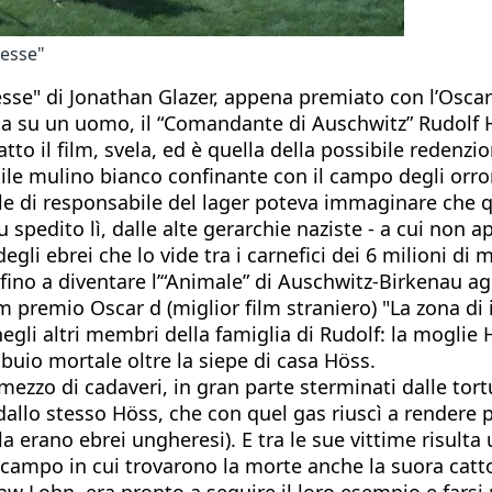
resse"
eresse" di Jonathan Glazer, appena premiato con l’Osc
a su un uomo, il “Comandante di Auschwitz” Rudolf Hös
o il film, svela, ed è quella della possibile redenzio
stile mulino bianco confinante con il campo degli orro
nnale di responsabile del lager poteva immaginare che 
 spedito lì, dalle alte gerarchie naziste - a cui non
egli ebrei che lo vide tra i carnefici dei 6 milioni di m
fino a diventare l’“Animale” di Auschwitz-Birkenau agl
film premio Oscar d (miglior film straniero) "La zona d
egli altri membri della famiglia di Rudolf: la moglie He
 buio mortale oltre la siepe di casa Höss.
ezzo di cadaveri, in gran parte sterminati dalle tortur
dallo stesso Höss, che con quel gas riuscì a rendere 
a erano ebrei ungheresi). E tra le sue vittime risulta
campo in cui trovarono la morte anche la suora cattoli
 Lohn, era pronto a seguire il loro esempio e farsi 