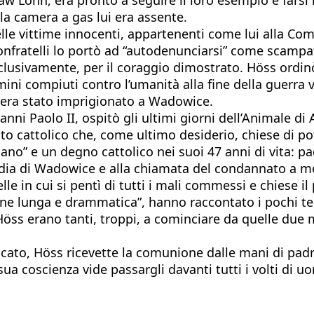
alla camera a gas lui era assente.
elle vittime innocenti, appartenenti come lui alla Com
 confratelli lo portò ad “autodenunciarsi” come scamp
usivamente, per il coraggio dimostrato. Höss ordinò 
rimini compiuti contro l’umanità alla fine della guerr
s era stato imprigionato a Wadowice.
anni Paolo II, ospitò gli ultimi giorni dell’Animale di
zato cattolico che, come ultimo desiderio, chiese di 
ano” e un degno cattolico nei suoi 47 anni di vita: pa
dia di Wadowice e alla chiamata del condannato a mor
lle in cui si pentì di tutti i mali commessi e chiese 
one lunga e drammatica”, hanno raccontato i pochi test
Höss erano tanti, troppi, a cominciare da quelle due 
ccato, Höss ricevette la comunione dalle mani di padr
a sua coscienza vide passargli davanti tutti i volti d