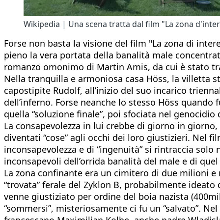
Wikipedia | Una scena tratta dal film "La zona d'inte
Forse non basta la visione del film "La zona di int
pieno la vera portata della banalità male concentrat
romanzo omonimo di Martin Amis, da cui è stato tratt
Nella tranquilla e armoniosa casa Höss, la villetta 
capostipite Rudolf, all’inizio del suo incarico trie
dell’inferno. Forse neanche lo stesso Höss quando fu
quella “soluzione finale”, poi sfociata nel genocidio d
La consapevolezza in lui crebbe di giorno in giorno, 
diventati “cose” agli occhi dei loro giustizieri. Nel 
inconsapevolezza e di “ingenuità” si rintraccia solo n
inconsapevoli dell’orrida banalità del male e di quel
La zona confinante era un cimitero di due milioni e m
“trovata” ferale del Zyklon B, probabilmente ideato 
venne giustiziato per ordine del boia nazista (400mil
“sommersi”, misteriosamente ci fu un “salvato”. Nel 
francescano Maximilian Kolbe, anche padre Wladislaw