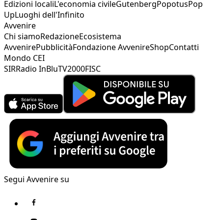
Edizioni locali
L'economia civile
Gutenberg
Popotus
Pop
Up
Luoghi dell'Infinito
Avvenire
Chi siamo
Redazione
Ecosistema
Avvenire
Pubblicità
Fondazione Avvenire
Shop
Contatti
Mondo CEI
SIR
Radio InBlu
TV2000
FISC
Segui Avvenire su