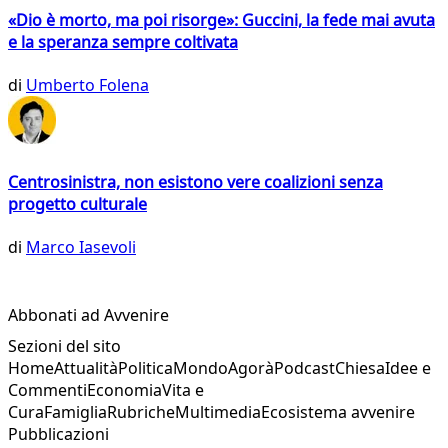
«Dio è morto, ma poi risorge»: Guccini, la fede mai avuta
e la speranza sempre coltivata
di
Umberto Folena
Centrosinistra, non esistono vere coalizioni senza
progetto culturale
di
Marco Iasevoli
Abbonati ad Avvenire
Sezioni del sito
Home
Attualità
Politica
Mondo
Agorà
Podcast
Chiesa
Idee e
Commenti
Economia
Vita e
Cura
Famiglia
Rubriche
Multimedia
Ecosistema avvenire
Pubblicazioni