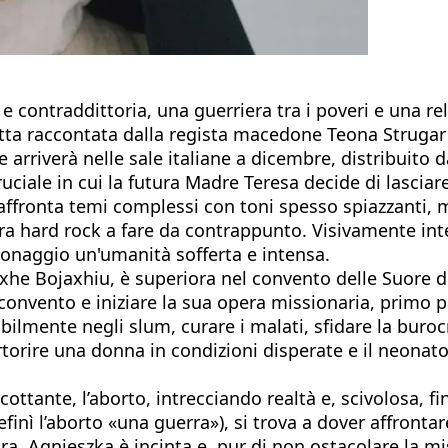
e contraddittoria, una guerriera tra i poveri e una r
tta raccontata dalla regista macedone Teona Strugar
 arriverà nelle sale italiane a dicembre, distribuito d
ale in cui la futura Madre Teresa decide di lasciare 
pic: affronta temi complessi con toni spesso spiazza
a hard rock a fare da contrappunto. Visivamente inter
sonaggio un'umanità sofferta e intensa.
he Bojaxhiu, è superiora nel convento delle Suore di
 il convento e iniziare la sua opera missionaria, primo
ilmente negli slum, curare i malati, sfidare la burocr
rtorire una donna in condizioni disperate e il neona
cottante, l’aborto, intrecciando realtà e, scivolosa, 
finì l’aborto «una guerra»), si trova a dover affrontar
. Agnieszka è incinta e, pur di non ostacolare la m