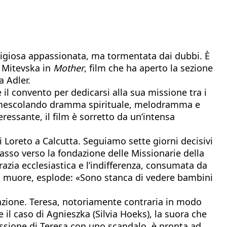
eligiosa appassionata, ma tormentata dai dubbi. È
 Mitevska in
Mother
, film che ha aperto la sezione
a Adler.
il convento per dedicarsi alla sua missione tra i
nti, mescolando dramma spirituale, melodramma e
essante, il film è sorretto da un’intensa
 Loreto a Calcutta. Seguiamo sette giorni decisivi
 passo verso la fondazione delle Missionarie della
azia ecclesiastica e l’indifferenza, consumata da
to muore, esplode: «Sono stanca di vedere bambini
finzione. Teresa, notoriamente contraria in modo
e il caso di Agnieszka (Silvia Hoeks), la suora che
issione di Teresa con uno scandalo, è pronta ad