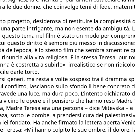
tra le due donne, che coinvolge temi di fede, materni
o progetto, desiderosa di restituire la complessità 
 una parte intrigante, ma non esente da ambiguità. L
he questo tema nel film è stato un modo per comprend
ui questo diritto è sempre più messo in discussione». 
tà dell’epoca, è lo stesso film che sembra smentire q
inuncia alla vita religiosa. E la stessa Teresa, pur t
a è costretta a subirlo», irrealistico se non ridicolo)
cile darle torto.
rsi generi, ma resta a volte sospeso tra il dramma spir
sul conflitto, lasciando sullo sfondo il bene concreto
ravede una luce, ma dura poco. L’intento dichiarato di
da vicino le opere e il pensiero che hanno reso Madre 
cona, Madre Teresa era una persona – dice Mitevska – e 
a, sotto le bombe, a prendersi cura dei palestinesi»
a lei fondato. Ha anche firmato la lettera aperta Veni
resa: «Mi hanno colpito le sue ombre, il dolore, la fa