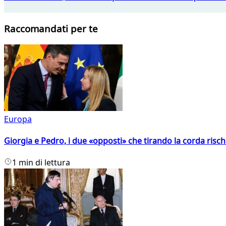
Raccomandati per te
Europa
Giorgia e Pedro, i due «opposti» che tirando la corda risc
1 min di lettura