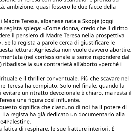
tà, ambizione, quasi fossero le due facce della
di Madre Teresa, albanese nata a Skopje (oggi
a regista spiega: «Come donna, credo che il diritto
ere il pensiero di Madre Teresa nella prospettiva
Se la regista a parole cerca di giustificare le
uesta lettura: Agnieszka non vuole davvero abortire,
ormentata (nel confessionale si sente rispondere dal
 ribadisce la sua contrarietà all’aborto «perché i
ituale e il thriller conventuale. Più che scavare nel
 che Teresa ha compiuto. Solo nel finale, quando la
 evitare un ritratto devozionale è chiaro, ma resta il
Teresa una figura così influente.
questo significa che ciascuno di noi ha il potere di
. La regista ha già dedicato un documentario alla
ce4Palestine.
tica di respirare, le sue fratture interiori. È