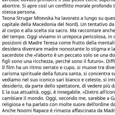
abortire. Si apre così un conflitto morale profondo 
stessa persona.
Teona Strugar Mitevska ha lavorato a lungo su quest
capitale della Macedonia del Nord). Un tentativo da
al corpo e alla scelta sia sacro. Ma raccontare anc
del tempo. Oggi viviamo in un’epoca pericolosa, in c
posizioni di Madre Teresa come frutto della mentali
desidera diventare madre nonostante lo stigma e la r
sacerdote che «l’aborto è un peccato solo se una donn
figli sono una ricchezza, perché sono il futuro». Diffi
Il film ha un ritmo serrato e cupo, si muove tra dive
carisma spirituale della futura santa, si concentra 
vediamo nel suo iconico sari bianco e celeste, si int
desiderio, da parte dello spettatore, di vedere più 
E la sua attualità, oggi, è innegabile. «Dietro all’i
cambiare il mondo. Oggi, secondo me, sarebbe a Gaz
religiosa e ha parlato con molte suore dell’ordine d
Anche Noomi Rapace è rimasta affascinata da Madre Te