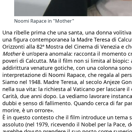
Noomi Rapace in "Mother"
Una ribelle prima che una santa, una donna volitiva 
una figura contemporanea la Madre Teresa di Calcu
Orizzonti alla 82ª Mostra del Cinema di Venezia e che
Mother
è un’opera anomala: racconta il momento cruci
poveri di Calcutta. Ma il film non si limita al bio
addirittura venature gotiche, con una colonna sonor
interpretazione di Noomi Rapace, che regala al per
Siamo nel 1948. Madre Teresa, al secolo Anjeze Gonx
nella sua vita: la richiesta al Vaticano per lasciare
Carità, due anni dopo. La vediamo lavorare instancab
dubbi e senso di fallimento. Quando cerca di far pa
morire, è un orrore».
È in questo contesto che il film introduce un tema s
assoluto (nel 1979, ricevendo il Nobel per la Pace, de
avrebbe dovuto prendere il suo posto come superiora