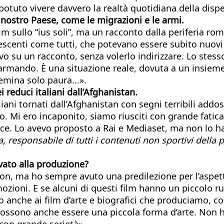
potuto vivere davvero la realtà quotidiana della disper
il nostro Paese, come le migrazioni e le armi.
m sullo “ius soli”, ma un racconto dalla periferia roma
scenti come tutti, che potevano essere subito nuovi 
tivo su un racconto, senza volerlo indirizzare. Lo ste
rmando. È una situazione reale, dovuta a un insieme d
emina solo paura...».
i reduci italiani dall’Afghanistan.
iani tornati dall’Afghanistan con segni terribili addoss
o. Mi ero incaponito, siamo riusciti con grande fatic
 pace. Lo avevo proposto a Rai e Mediaset, ma non lo
a, responsabile di tutti i contenuti non sportivi della 
ivato alla produzione?
tion, ma ho sempre avuto una predilezione per l’aspe
zioni. E se alcuni di questi film hanno un piccolo ruo
o anche ai film d’arte e biografici che produciamo, c
 possono anche essere una piccola forma d’arte. Non
con grande serietà».