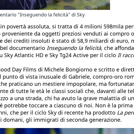
ntario "Inseguendo la felicità" di Sky
a in povertà assoluta, si tratta di 4 milioni 598mila p
 oro proveniente da oggetti preziosi venduti ai compro 
e dei crediti insoluti è stato di 58,9 miliardi di euro, 
 e bel documentario
Inseguendo la felicità
, che affonda
su Sky Atlantic HD e Sky Tg24 Active per il ciclo
Il rac
ood Day Films di Michele Bongiorno e scritto e dirett
il punto di vista inusuale di Gabriele, compro-oro ro
 che praticano un mestiere impopolare, ma fortunat
te di tutte le età le classi sociali che, davanti alle 
mezzo a una strada, chi ha avuto la grave malattia di u
hé potrebbe toccare a ciascuno di noi. Non è la prim
nni, che per il ciclo Sky di recente ha prodotto
La per
di domani, gli immigrati di seconda generazione.