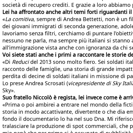
società di recupero crediti. E grazie a loro abbiamo 
Lei ha affrontato anche altri temi forti riguardanti 
«
La comitiva
, sempre di Andrea Bettetti, non è un fil
dei giovani immigrati di seconda generazione, adole
lavoriamo senza filtri, cerchiamo di puntare l’obiet
nessuno ne parla, ma sempre più italiani si stanno a
all’immigrazione vista anche con ignoranza da chi s
Voi siete stati anche i primi a raccontare le storie de
«Di
Reduci
del 2013 sono molto fiero. Sei soldati ital
racconto delle famiglie, una storia di grande impatt
perdita di decine di soldati italiani in missione di
Lo prese Andrea Scrosati (
vicepresidente di Sky Itali
Sky».
Suo fratello Niccolò è regista, lei invece come è arr
«Prima o poi ambirei a entrare nel mondo della fic
storia in modo accattivante, divertente o che dia emo
fondo il documentario lo ha nel suo Dna. Mi riferisc
tralasciare la produzione di spot commerciali, che
mio papà che per primo si è occupato di pubblicità 