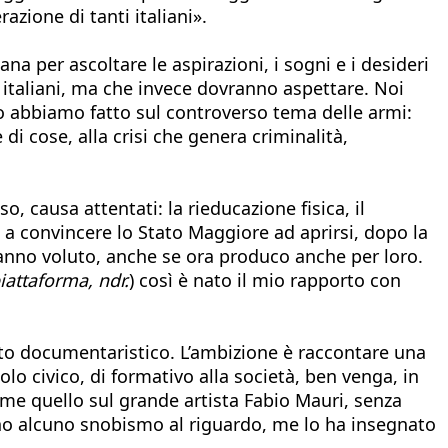
azione di tanti italiani».
na per ascoltare le aspirazioni, i sogni e i desideri
italiani, ma che invece dovranno aspettare. Noi
sso abbiamo fatto sul controverso tema delle armi:
i cose, alla crisi che genera criminalità,
o, causa attentati: la rieducazione fisica, il
a a convincere lo Stato Maggiore ad aprirsi, dopo la
 hanno voluto, anche se ora produco anche per loro.
piattaforma, ndr.
) così è nato il mio rapporto con
tto documentaristico. L’ambizione è raccontare una
lo civico, di formativo alla società, ben venga, in
ome quello sul grande artista Fabio Mauri, senza
 ho alcuno snobismo al riguardo, me lo ha insegnato