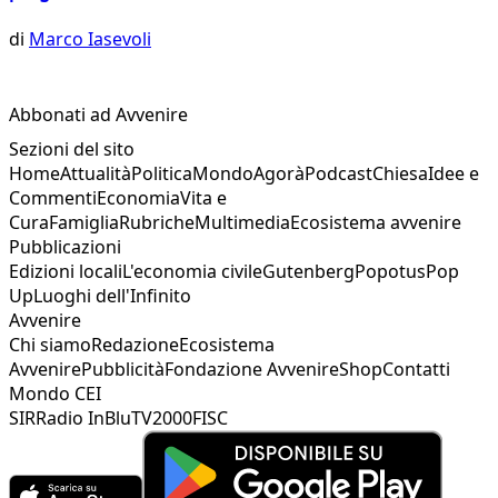
di
Marco Iasevoli
Abbonati ad Avvenire
Sezioni del sito
Home
Attualità
Politica
Mondo
Agorà
Podcast
Chiesa
Idee e
Commenti
Economia
Vita e
Cura
Famiglia
Rubriche
Multimedia
Ecosistema avvenire
Pubblicazioni
Edizioni locali
L'economia civile
Gutenberg
Popotus
Pop
Up
Luoghi dell'Infinito
Avvenire
Chi siamo
Redazione
Ecosistema
Avvenire
Pubblicità
Fondazione Avvenire
Shop
Contatti
Mondo CEI
SIR
Radio InBlu
TV2000
FISC