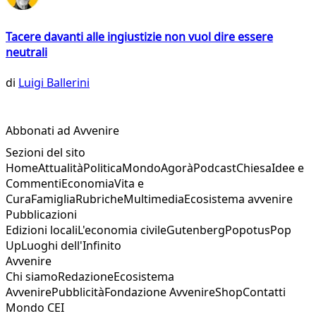
Tacere davanti alle ingiustizie non vuol dire essere
neutrali
di
Luigi Ballerini
Abbonati ad Avvenire
Sezioni del sito
Home
Attualità
Politica
Mondo
Agorà
Podcast
Chiesa
Idee e
Commenti
Economia
Vita e
Cura
Famiglia
Rubriche
Multimedia
Ecosistema avvenire
Pubblicazioni
Edizioni locali
L'economia civile
Gutenberg
Popotus
Pop
Up
Luoghi dell'Infinito
Avvenire
Chi siamo
Redazione
Ecosistema
Avvenire
Pubblicità
Fondazione Avvenire
Shop
Contatti
Mondo CEI