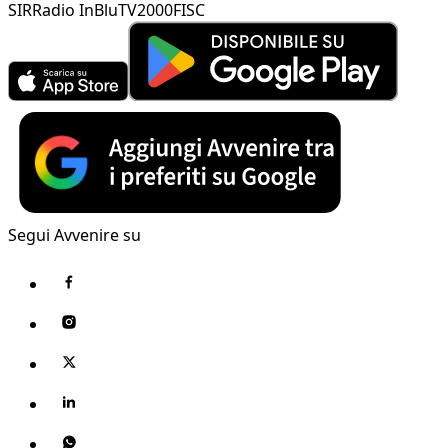
SIR
Radio InBlu
TV2000
FISC
Segui Avvenire su