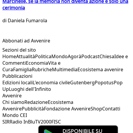
Marcinelle, se la memoria non diventa azione è solo una
cerimonia
di
Daniela Fumarola
Abbonati ad Avvenire
Sezioni del sito
Home
Attualità
Politica
Mondo
Agorà
Podcast
Chiesa
Idee e
Commenti
Economia
Vita e
Cura
Famiglia
Rubriche
Multimedia
Ecosistema avvenire
Pubblicazioni
Edizioni locali
L'economia civile
Gutenberg
Popotus
Pop
Up
Luoghi dell'Infinito
Avvenire
Chi siamo
Redazione
Ecosistema
Avvenire
Pubblicità
Fondazione Avvenire
Shop
Contatti
Mondo CEI
SIR
Radio InBlu
TV2000
FISC