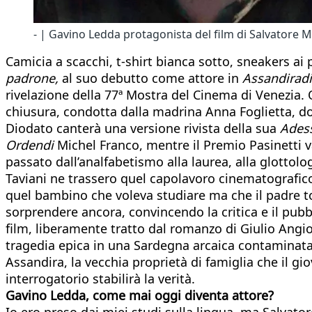
- | Gavino Ledda protagonista del film di Salvatore 
Camicia a scacchi, t-shirt bianca sotto, sneakers ai 
padrone,
al suo debutto come attore in
Assandiradi
rivelazione della 77ª Mostra del Cinema di Venezia. Q
chiusura, condotta dalla madrina Anna Foglietta, do
Diodato canterà una versione rivista della sua
Ades
Ordendi
Michel Franco, mentre il Premio Pasinetti 
passato dall’analfabetismo alla laurea, alla glottolo
Taviani ne trassero quel capolavoro cinematografic
quel bambino che voleva studiare ma che il padre t
sorprendere ancora, convincendo la critica e il pub
film, liberamente tratto dal romanzo di Giulio Angion
tragedia epica in una Sardegna arcaica contaminata da
Assandira, la vecchia proprietà di famiglia che il g
interrogatorio stabilirà la verità.
Gavino Ledda, come mai oggi diventa attore?
Io ero preso dai miei studi sulla lingua, ma Salvat