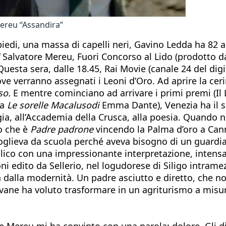
Mereu “Assandira”
piedi, una massa di capelli neri, Gavino Ledda ha 82 a
Salvatore Mereu, Fuori Concorso al Lido (prodotto da 
uesta sera, dalle 18.45, Rai Movie (canale 24 del digi
ve verranno assegnati i Leoni d’Oro. Ad aprire la ce
so.
E mentre cominciano ad arrivare i primi premi (Il
va
Le sorelle Macalusodi
Emma Dante), Venezia ha il s
gia, all’Accademia della Crusca, alla poesia. Quando ne
o che è
Padre padrone
vincendo la Palma d’oro a Cann
oglieva da scuola perché aveva bisogno di un guardia
blico con una impressionante interpretazione, intens
i edito da Sellerio, nel logudorese di Siligo intramez
lla modernità. Un padre asciutto e diretto, che non è 
iovane ha voluto trasformare in un agriturismo a misu
ore Mereu mi ha convinto con una parola: dolore. Gli 