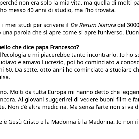
 perché non era solo la mia vita, ma quella di molti 
 ho messo 40 anni di studio, ma l’ho trovata.
i miei studi per scrivere il
De Rerum Natura
del 3000
o una parola che si apre come si apre l’universo. L’uo
uello che dice papa Francesco?
’ecologia e mi piacerebbe tanto incontrarlo. Io ho s
studiavo e amavo Lucrezio, poi ho cominciato a cono
i 60. Da sette, otto anni ho cominciato a studiare ch
lsa.
cono. Molti da tutta Europa mi hanno detto che legg
ncora. Ai giovani suggerirei di vedere buoni film e fa
te. Non c’è altra medicina. Ma senza l’arte non si va 
me è Gesù Cristo e la Madonna è la Madonna. Io non 