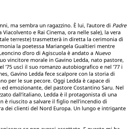
nni, ma sembra un ragazzino. È lui, l’autore di
Padre
Viacolvento e Rai Cinema, ora nelle sale), la vera
tale terreste) trasmetterà in diretta la cerimonia di
rimonia la poetessa Mariangela Gualtieri mentre
 Leoncino d’oro di Agiscuola è andato a
Nuevo
uo vincitore morale in Gavino Ledda, nato pastore,
l ’75 uscì il suo romanzo autobiografico e nel ’77 i
es, Gavino Ledda fece scalpore con la storia di
no per le sue pecore. Oggi Ledda è capace di
a ed emozionante, del pastore Costantino Saru. Nel
zato dall’italiano, Ledda è il protagonista di una
riuscito a salvare il figlio nell’incendio di
ra dei clienti del Nord Europa. Un lungo e intrigante
dispiaceva se non avessi accettato. E questo mi ha