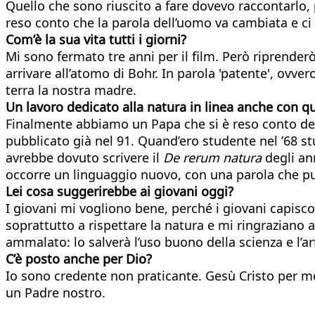
Quello che sono riuscito a fare dovevo raccontarlo,
reso conto che la parola dell’uomo va cambiata e ci
Com’è la sua vita tutti i giorni?
Mi sono fermato tre anni per il film. Però riprenderò 
arrivare all’atomo di Bohr. In parola 'patente', ovver
terra la nostra madre.
Un lavoro dedicato alla natura in linea anche con q
Finalmente abbiamo un Papa che si è reso conto dell
pubblicato già nel 91. Quand’ero studente nel ’68 
avrebbe dovuto scrivere il
De rerum natura
degli ann
occorre un linguaggio nuovo, con una parola che pu
Lei cosa suggerirebbe ai giovani
oggi?
I giovani mi vogliono bene, perché i giovani capis
soprattutto a rispettare la natura e mi ringraziano a
ammalato: lo salverà l’uso buono della scienza e l’ar
C’è posto anche per Dio?
Io sono credente non praticante. Gesù Cristo per 
un Padre nostro.