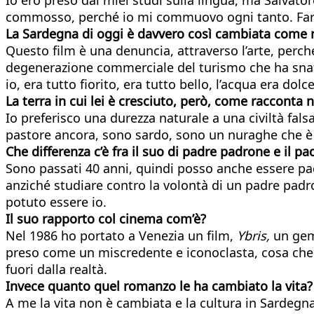
commosso, perché io mi commuovo ogni tanto. Fare q
La Sardegna di oggi è davvero così cambiata come r
Questo film è una denuncia, attraverso l’arte, perch
degenerazione commerciale del turismo che ha snat
io, era tutto fiorito, era tutto bello, l’acqua era dol
La terra in cui lei è cresciuto, però, come raccont
Io preferisco una durezza naturale a una civiltà fal
pastore ancora, sono sardo, sono un nuraghe che è a
Che differenza c’è fra il suo di padre padrone e il pa
Sono passati 40 anni, quindi posso anche essere pa
anziché studiare contro la volontà di un padre pad
potuto essere io.
Il suo rapporto col cinema com’è?
Nel 1986 ho portato a Venezia un film,
Ybris,
un gem
preso come un miscredente e iconoclasta, cosa che n
fuori dalla realtà.
Invece quanto quel romanzo le ha cambiato la vita?
A me la vita non è cambiata e la cultura in Sardegn