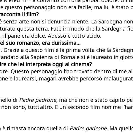
uesto personaggio non era facile, ma lui è stato bra
acconta il film?
é senza arte non si denuncia niente. La Sardegna non 
urato questa terra. Fate in modo che la Sardegna fi
ce, il pane era dolce. Adesso è tutto acido.
a nel suo romanzo, era durissima…
sa. Grazie a questo film è la prima volta che la Sard
ndato alla Sapienza di Roma e si è laureato in glott
dre che lei interpreta oggi al cinema?
dre. Questo personaggio l’ho trovato dentro di me a
rone e laurearsi, magari avrebbe percorso malaugurat
ello di
Padre padrone,
ma che non è stato capito pe
on sono, tuttt’altro. E un secondo film non me l’han
a è rimasta ancora quella di
Padre padrone.
Ma quello 