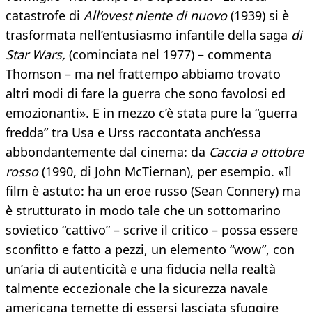
catastrofe di
All’ovest niente di nuovo
(1939) si è
trasformata nell’entusiasmo infantile della saga
di
Star Wars,
(cominciata nel 1977) – commenta
Thomson – ma nel frattempo abbiamo trovato
altri modi di fare la guerra che sono favolosi ed
emozionanti». E in mezzo c’è stata pure la “guerra
fredda” tra Usa e Urss raccontata anch’essa
abbondantemente dal cinema: da
Caccia a ottobre
rosso
(1990, di John McTiernan), per esempio. «Il
film è astuto: ha un eroe russo (Sean Connery) ma
è strutturato in modo tale che un sottomarino
sovietico “cattivo” – scrive il critico – possa essere
sconfitto e fatto a pezzi, un elemento “wow”, con
un’aria di autenticità e una fiducia nella realtà
talmente eccezionale che la sicurezza navale
americana temette di essersi lasciata sfuggire