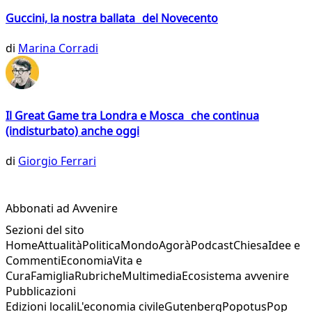
Guccini, la nostra ballata del Novecento
di
Marina Corradi
Il Great Game tra Londra e Mosca che continua
(indisturbato) anche oggi
di
Giorgio Ferrari
Abbonati ad Avvenire
Sezioni del sito
Home
Attualità
Politica
Mondo
Agorà
Podcast
Chiesa
Idee e
Commenti
Economia
Vita e
Cura
Famiglia
Rubriche
Multimedia
Ecosistema avvenire
Pubblicazioni
Edizioni locali
L'economia civile
Gutenberg
Popotus
Pop