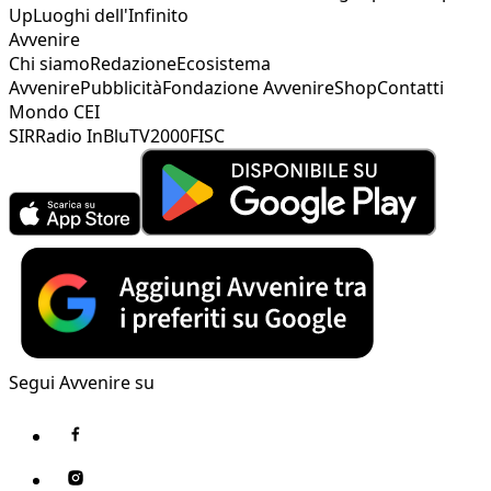
Up
Luoghi dell'Infinito
Avvenire
Chi siamo
Redazione
Ecosistema
Avvenire
Pubblicità
Fondazione Avvenire
Shop
Contatti
Mondo CEI
SIR
Radio InBlu
TV2000
FISC
Segui Avvenire su