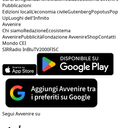
Pubblicazioni
Edizioni locali
L'economia civile
Gutenberg
Popotus
Pop
Up
Luoghi dell'Infinito
Avvenire
Chi siamo
Redazione
Ecosistema
Avvenire
Pubblicità
Fondazione Avvenire
Shop
Contatti
Mondo CEI
SIR
Radio InBlu
TV2000
FISC
Segui Avvenire su