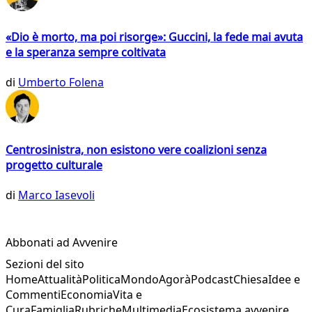
«Dio è morto, ma poi risorge»: Guccini, la fede mai avuta
e la speranza sempre coltivata
di
Umberto Folena
Centrosinistra, non esistono vere coalizioni senza
progetto culturale
di
Marco Iasevoli
Abbonati ad Avvenire
Sezioni del sito
Home
Attualità
Politica
Mondo
Agorà
Podcast
Chiesa
Idee e
Commenti
Economia
Vita e
Cura
Famiglia
Rubriche
Multimedia
Ecosistema avvenire