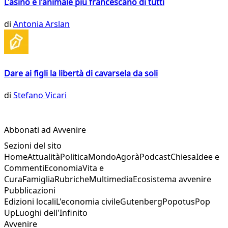
L'asino è l'animale più francescano di tutti
di
Antonia Arslan
Dare ai figli la libertà di cavarsela da soli
di
Stefano Vicari
Abbonati ad Avvenire
Sezioni del sito
Home
Attualità
Politica
Mondo
Agorà
Podcast
Chiesa
Idee e
Commenti
Economia
Vita e
Cura
Famiglia
Rubriche
Multimedia
Ecosistema avvenire
Pubblicazioni
Edizioni locali
L'economia civile
Gutenberg
Popotus
Pop
Up
Luoghi dell'Infinito
Avvenire