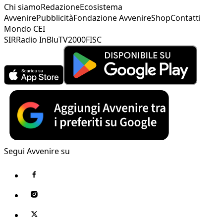
Chi siamo
Redazione
Ecosistema
Avvenire
Pubblicità
Fondazione Avvenire
Shop
Contatti
Mondo CEI
SIR
Radio InBlu
TV2000
FISC
Segui Avvenire su