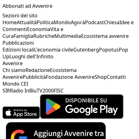
Abbonati ad Avvenire
Sezioni del sito
Home
Attualità
Politica
Mondo
Agorà
Podcast
Chiesa
Idee e
Commenti
Economia
Vita e
Cura
Famiglia
Rubriche
Multimedia
Ecosistema avvenire
Pubblicazioni
Edizioni locali
L'economia civile
Gutenberg
Popotus
Pop
Up
Luoghi dell'Infinito
Avvenire
Chi siamo
Redazione
Ecosistema
Avvenire
Pubblicità
Fondazione Avvenire
Shop
Contatti
Mondo CEI
SIR
Radio InBlu
TV2000
FISC