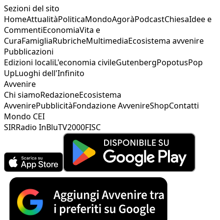
Sezioni del sito
Home
Attualità
Politica
Mondo
Agorà
Podcast
Chiesa
Idee e
Commenti
Economia
Vita e
Cura
Famiglia
Rubriche
Multimedia
Ecosistema avvenire
Pubblicazioni
Edizioni locali
L'economia civile
Gutenberg
Popotus
Pop
Up
Luoghi dell'Infinito
Avvenire
Chi siamo
Redazione
Ecosistema
Avvenire
Pubblicità
Fondazione Avvenire
Shop
Contatti
Mondo CEI
SIR
Radio InBlu
TV2000
FISC