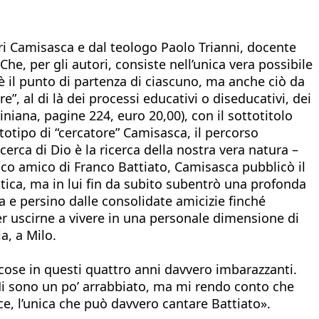
Juri Camisasca e dal teologo Paolo Trianni, docente
he, per gli autori, consiste nell’unica vera possibile
è il punto di partenza di ciascuno, ma anche ciò da
”, al di là dei processi educativi o diseducativi, dei
niana, pagine 224, euro 20,00), con il sottotitolo
ototipo di “cercatore” Camisasca, il percorso
ricerca di Dio è la ricerca della nostra vera natura –
orico amico di Franco Battiato, Camisasca pubblicò il
itica, ma in lui fin da subito subentrò una profonda
a e persino dalle consolidate amicizie finché
er uscirne a vivere in una personale dimensione di
a, a Milo.
cose in questi quattro anni davvero imbarazzanti.
 Mi sono un po’ arrabbiato, ma mi rendo conto che
e, l’unica che può davvero cantare Battiato».