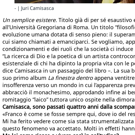
- | Juri Camisasca
Un semplice esistere.
Titolo già di per sé esaustivo 
all’Università Gregoriana di Roma. Un titolo “filosof
evoluzione umana dotata di senso pieno: il superame
cui siamo chiamati a emanciparci. Se vogliamo, appunt
condizionamenti e dei ruoli che la società ci induce 
“La ricerca di Dio e la poetica di un artista controco
esistenziale di chi ha dipinto la propria vita con le p
dice Camisasca in un passaggio del libro –. La sua ba
suo primo album
La finestra dentro
appena ventitree
insofferenza verso un mondo in cui l’apparenza preva
abbracciò il monachesimo, approdando infine ai bene
romitaggio “laico” tuttora unico ospite nella dimora 
Camisasca, sono passati quattro anni dalla scompar
«Franco è come se fosse sempre qui, dove io del res
Mi ha ferito vedere come sia stata strumentalizzata
questo fenomeno va accettato. Molti in effetti hann