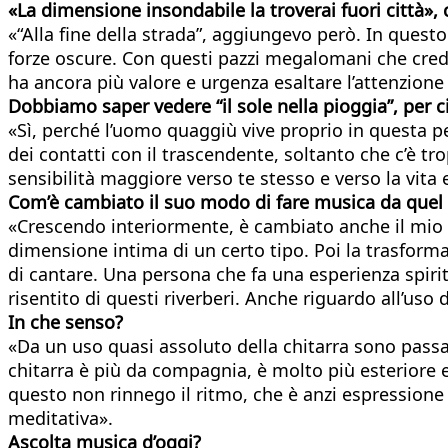
«La dimensione insondabile la troverai fuori città»,
«“Alla fine della strada”, aggiungevo però. In que
forze oscure. Con questi pazzi megalomani che credo
ha ancora più valore e urgenza esaltare l’attenzione
Dobbiamo saper vedere “il sole nella pioggia”, per c
«Sì, perché l’uomo quaggiù vive proprio in questa p
dei contatti con il trascendente, soltanto che c’è t
sensibilità maggiore verso te stesso e verso la vita 
Com’è cambiato il suo modo di fare musica da quel
«Crescendo interiormente, è cambiato anche il mio pe
dimensione intima di un certo tipo. Poi la trasforma
di cantare. Una persona che fa una esperienza spiri
risentito di questi riverberi. Anche riguardo all’uso 
In che senso?
«Da un uso quasi assoluto della chitarra sono passa
chitarra è più da compagnia, è molto più esteriore e
questo non rinnego il ritmo, che è anzi espressione
meditativa».
Ascolta musica d’oggi?