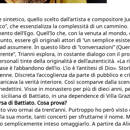
e sintetico, quello scelto dall’artista e compositore 
ico”, che essenzializza la complessità di un cammino. C
nto dell’Ego. Quell’Io che, con la venuta al mondo, 
o, essere gli originali attori di “un semplice esistere
ad assumere. In questo libro di “conversazioni” (Queri
rrente”, Trianni esplora, in costante dialogo con il pr
ersonali tinte della originalità e dell’autenticità. «La 
se è l’abbandono dell’io. L’io è l’antitesi di Dio». St
nne. Discreta l’accoglienza da parte di pubblico e cr
ricava la verità interiore. Così scomparve dalla scen
dettini. Visse in monastero per più di dieci anni, p
siciliana di Battiato, in una dependence di Villa Grazi
sa di Battiato. Cosa prova?
to vivo ormai da trent’anni. Purtroppo ho però visto 
 la sua morte, tanti concerti per sfruttarne il nome.
o semplicemente inteso omaggiarlo. A partire da Alic