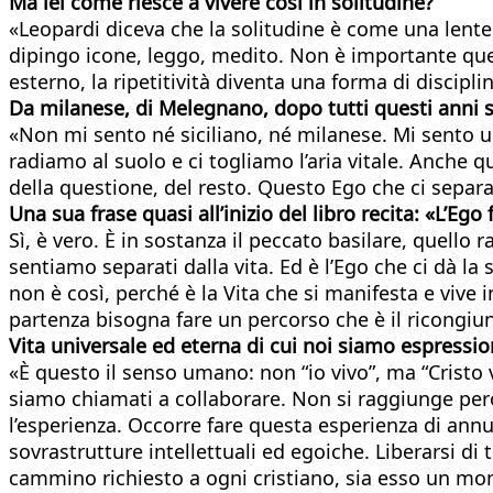
Ma lei come riesce a vivere
così in solitudine?
«Leopardi diceva che la solitudine è come una lente
dipingo icone, leggo, medito. Non è importante quel
esterno, la ripetitività diventa una forma di discipli
Da milanese, di Melegnano, dopo tutti questi anni si
«Non mi sento né siciliano, né milanese. Mi sento 
radiamo al suolo e ci togliamo l’aria vitale. Anche 
della questione, del resto. Questo Ego che ci separa
Una sua frase quasi all’inizio del libro recita: «L’Ego
Sì, è vero. È in sostanza il peccato basilare, quello
sentiamo separati dalla vita. Ed è l’Ego che ci dà l
non è così, perché è la Vita che si manifesta e vive i
partenza bisogna fare un percorso che è il ricongiun
Vita universale ed eterna di cui noi siamo espressi
«È questo il senso umano: non “io vivo”, ma “Cristo
siamo chiamati a collaborare. Non si raggiunge però 
l’esperienza. Occorre fare questa esperienza di annu
sovrastrutture intellettuali ed egoiche. Liberarsi di 
cammino richiesto a ogni cristiano, sia esso un mon