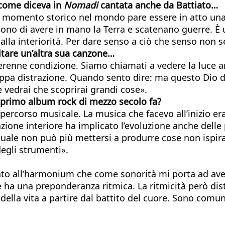
 come diceva in
Nomadi
cantata anche
da Battiato…
sto momento storico nel mondo pare essere in atto un
no di avere in mano la Terra e scatenano guerre. È u
 alla interiorità. Per dare senso a ciò che senso non
itare un’altra sua canzone…
erenne condizione. Siamo chiamati a vedere la luce a
roppa distrazione. Quando sento dire: ma questo Dio do
e vedrai che scoprirai grandi cose».
 primo album rock di mezzo secolo
fa?
rcorso musicale. La musica che facevo all’inizio era l
zione interiore ha implicato l’evoluzione anche delle
tuale non può più mettersi a produrre cose non ispir
degli strumenti».
to all’harmonium che come sonorità mi porta ad avere
 ha una preponderanza ritmica. La ritmicità però dist
 della vita a partire dal battito del cuore. Sono com