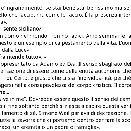
 d’ingrandimento, se stai bene stai benissimo ma se s
lo che faccio, ma come lo faccio. È la presenza inter
na».
 sente siciliano?
un uomo nel mondo, non ho radici. Amo semmai le radi
questo è un esempio di calpestamento della vita. L’uo
 dalla Luce».
 fraintende
tutto».
«
 rappresentato da Adamo ed Eva. Il senso sbagliato del
a sensazione di essere come delle entità autonome che
n noi. Certo, è giusto che ci sia l’individua-lità, per
gersi nella consapevolezza del corpo cristico. Il corp
one…
 vive in me”. Dovrebbe essere questo il senso del cam
il fine soltanto perché si riesce a capire questa ver
llamento di sé. Simone Weil parlava di decreazione, l
tutte la zavorra che ci portiamo dentro per fare la scop
aco, un eremita o un padre di famiglia».