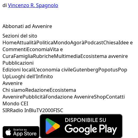
di
Vincenzo R. Spagnolo
Abbonati ad Avvenire
Sezioni del sito
Home
Attualità
Politica
Mondo
Agorà
Podcast
Chiesa
Idee e
Commenti
Economia
Vita e
Cura
Famiglia
Rubriche
Multimedia
Ecosistema avvenire
Pubblicazioni
Edizioni locali
L'economia civile
Gutenberg
Popotus
Pop
Up
Luoghi dell'Infinito
Avvenire
Chi siamo
Redazione
Ecosistema
Avvenire
Pubblicità
Fondazione Avvenire
Shop
Contatti
Mondo CEI
SIR
Radio InBlu
TV2000
FISC