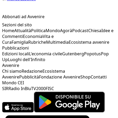
Abbonati ad Avvenire
Sezioni del sito
Home
Attualità
Politica
Mondo
Agorà
Podcast
Chiesa
Idee e
Commenti
Economia
Vita e
Cura
Famiglia
Rubriche
Multimedia
Ecosistema avvenire
Pubblicazioni
Edizioni locali
L'economia civile
Gutenberg
Popotus
Pop
Up
Luoghi dell'Infinito
Avvenire
Chi siamo
Redazione
Ecosistema
Avvenire
Pubblicità
Fondazione Avvenire
Shop
Contatti
Mondo CEI
SIR
Radio InBlu
TV2000
FISC