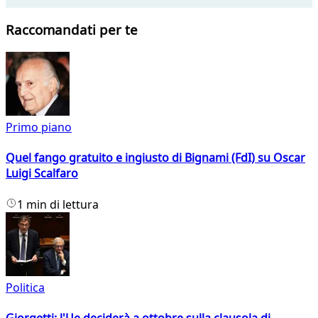
Raccomandati per te
Primo piano
Quel fango gratuito e ingiusto di Bignami (FdI) su Oscar
Luigi Scalfaro
1 min di lettura
Politica