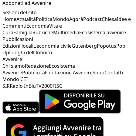
Abbonati ad Avvenire
Sezioni del sito
Home
Attualità
Politica
Mondo
Agorà
Podcast
Chiesa
Idee e
Commenti
Economia
Vita e
Cura
Famiglia
Rubriche
Multimedia
Ecosistema avvenire
Pubblicazioni
Edizioni locali
L'economia civile
Gutenberg
Popotus
Pop
Up
Luoghi dell'Infinito
Avvenire
Chi siamo
Redazione
Ecosistema
Avvenire
Pubblicità
Fondazione Avvenire
Shop
Contatti
Mondo CEI
SIR
Radio InBlu
TV2000
FISC