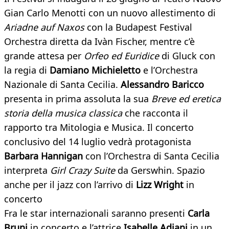
Gian Carlo Menotti con un nuovo allestimento di
Ariadne auf Naxos
con la Budapest Festival
Orchestra diretta da Ivàn Fischer, mentre c’è
grande attesa per
Orfeo ed Euridice
di Gluck con
la regia di
Damiano Michieletto
e l’Orchestra
Nazionale di Santa Cecilia.
Alessandro Baricco
presenta in prima assoluta la sua
Breve ed eretica
storia della musica classica
che racconta il
rapporto tra Mitologia e Musica. Il concerto
conclusivo del 14 luglio vedrà protagonista
Barbara Hannigan
con l’Orchestra di Santa Cecilia
interpreta
Girl Crazy Suite
da Gerswhin. Spazio
anche per il jazz con l’arrivo di
Lizz Wright
in
concerto
Fra le star internazionali saranno presenti
Carla
Bruni
in concerto e l’attrice
Isabelle Adjani
in un