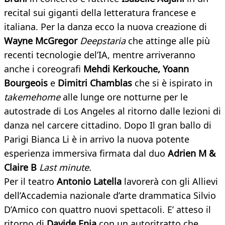
recital sui giganti della letteratura francese e
italiana. Per la danza ecco la nuova creazione di
Wayne McGregor
Deepstaria
che attinge alle più
recenti tecnologie del’IA, mentre arriveranno
anche i coreografi
Mehdi Kerkouche, Yoann
Bourgeois
e
Dimitri Chamblas
che si è ispirato in
takemehome
alle lunge ore notturne per le
autostrade di Los Angeles al ritorno dalle lezioni di
danza nel carcere cittadino. Dopo Il gran ballo di
Parigi Bianca Li è in arrivo la nuova potente
esperienza immersiva firmata dal duo
Adrien M &
Claire B
Last minute.
Per il teatro
Antonio Latella
lavorerà con gli Allievi
dell’Accademia nazionale d’arte drammatica Silvio
D’Amico con quattro nuovi spettacoli. E’ atteso il
ritorno di
Davide Enia
con un autoritratto che