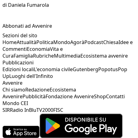
di
Daniela Fumarola
Abbonati ad Avvenire
Sezioni del sito
Home
Attualità
Politica
Mondo
Agorà
Podcast
Chiesa
Idee e
Commenti
Economia
Vita e
Cura
Famiglia
Rubriche
Multimedia
Ecosistema avvenire
Pubblicazioni
Edizioni locali
L'economia civile
Gutenberg
Popotus
Pop
Up
Luoghi dell'Infinito
Avvenire
Chi siamo
Redazione
Ecosistema
Avvenire
Pubblicità
Fondazione Avvenire
Shop
Contatti
Mondo CEI
SIR
Radio InBlu
TV2000
FISC