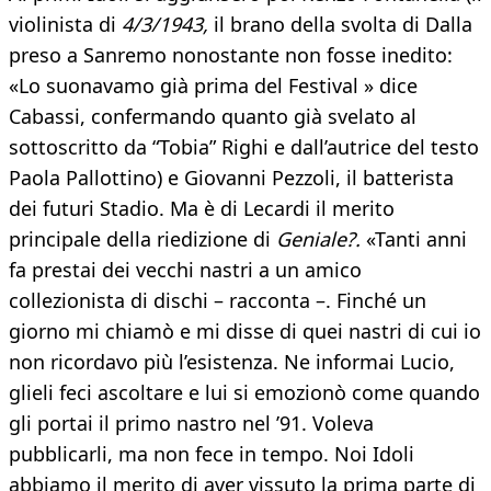
violinista di
4/3/1943,
il brano della svolta di Dalla
preso a Sanremo nonostante non fosse inedito:
«Lo suonavamo già prima del Festival » dice
Cabassi, confermando quanto già svelato al
sottoscritto da “Tobia” Righi e dall’autrice del testo
Paola Pallottino) e Giovanni Pezzoli, il batterista
dei futuri Stadio. Ma è di Lecardi il merito
principale della riedizione di
Geniale?.
«Tanti anni
fa prestai dei vecchi nastri a un amico
collezionista di dischi – racconta –. Finché un
giorno mi chiamò e mi disse di quei nastri di cui io
non ricordavo più l’esistenza. Ne informai Lucio,
glieli feci ascoltare e lui si emozionò come quando
gli portai il primo nastro nel ’91. Voleva
pubblicarli, ma non fece in tempo. Noi Idoli
abbiamo il merito di aver vissuto la prima parte di