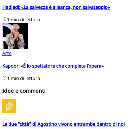
Hadjadj: «La salvezza è alleanza, non salvataggio»
1 min di lettura
Arte
Kapoor: «È lo spettatore che completa l’opera»
1 min di lettura
Idee e commenti
Le due "città" di Agostino vivono entrambe dentro di noi