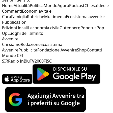
Home
Attualità
Politica
Mondo
Agorà
Podcast
Chiesa
Idee e
Commenti
Economia
Vita e
Cura
Famiglia
Rubriche
Multimedia
Ecosistema avvenire
Pubblicazioni
Edizioni locali
L'economia civile
Gutenberg
Popotus
Pop
Up
Luoghi dell'Infinito
Avvenire
Chi siamo
Redazione
Ecosistema
Avvenire
Pubblicità
Fondazione Avvenire
Shop
Contatti
Mondo CEI
SIR
Radio InBlu
TV2000
FISC