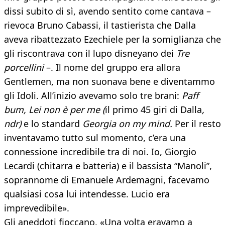
dissi subito di sì, avendo sentito come cantava –
rievoca Bruno Cabassi, il tastierista che Dalla
aveva ribattezzato Ezechiele per la somiglianza che
gli riscontrava con il lupo disneyano dei
Tre
porcellini
–. Il nome del gruppo era allora
Gentlemen, ma non suonava bene e diventammo
gli Idoli. All’inizio avevamo solo tre brani:
Paff
bum, Lei non è per me (
il primo 45 giri di Dalla
,
ndr)
e lo standard
Georgia on my mind.
Per il resto
inventavamo tutto sul momento, c’era una
connessione incredibile tra di noi. Io, Giorgio
Lecardi (chitarra e batteria) e il bassista “Manoli”,
soprannome di Emanuele Ardemagni, facevamo
qualsiasi cosa lui intendesse. Lucio era
imprevedibile».
Gli aneddoti fioccano. «Una volta eravamo a