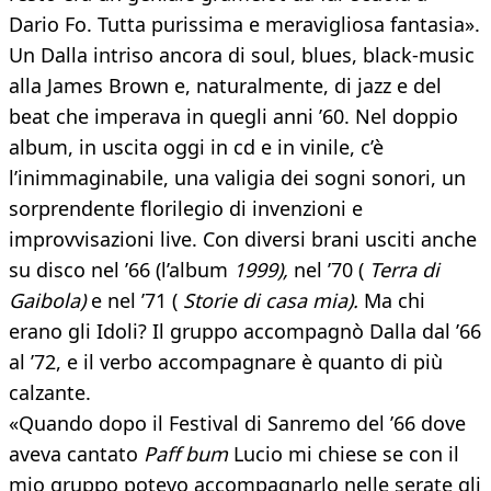
Dario Fo. Tutta purissima e meravigliosa fantasia».
Un Dalla intriso ancora di soul, blues, black-music
alla James Brown e, naturalmente, di jazz e del
beat che imperava in quegli anni ’60. Nel doppio
album, in uscita oggi in cd e in vinile, c’è
l’inimmaginabile, una valigia dei sogni sonori, un
sorprendente florilegio di invenzioni e
improvvisazioni live. Con diversi brani usciti anche
su disco nel ’66 (l’album
1999),
nel ’70 (
Terra di
Gaibola)
e nel ’71 (
Storie di casa mia).
Ma chi
erano gli Idoli? Il gruppo accompagnò Dalla dal ’66
al ’72, e il verbo accompagnare è quanto di più
calzante.
«Quando dopo il Festival di Sanremo del ’66 dove
aveva cantato
Paff bum
Lucio mi chiese se con il
mio gruppo potevo accompagnarlo nelle serate gli