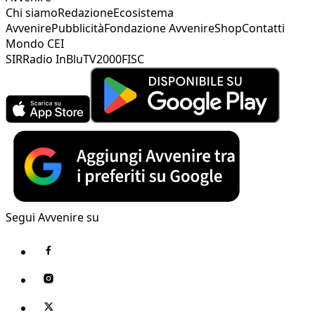
Chi siamo
Redazione
Ecosistema
Avvenire
Pubblicità
Fondazione Avvenire
Shop
Contatti
Mondo CEI
SIR
Radio InBlu
TV2000
FISC
Segui Avvenire su