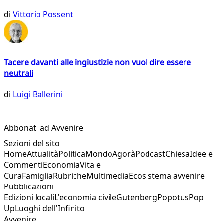
di
Vittorio Possenti
Tacere davanti alle ingiustizie non vuol dire essere
neutrali
di
Luigi Ballerini
Abbonati ad Avvenire
Sezioni del sito
Home
Attualità
Politica
Mondo
Agorà
Podcast
Chiesa
Idee e
Commenti
Economia
Vita e
Cura
Famiglia
Rubriche
Multimedia
Ecosistema avvenire
Pubblicazioni
Edizioni locali
L'economia civile
Gutenberg
Popotus
Pop
Up
Luoghi dell'Infinito
Avvenire