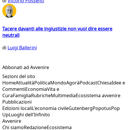
di
Vittorio Possenti
Tacere davanti alle ingiustizie non vuol dire essere
neutrali
di
Luigi Ballerini
Abbonati ad Avvenire
Sezioni del sito
Home
Attualità
Politica
Mondo
Agorà
Podcast
Chiesa
Idee e
Commenti
Economia
Vita e
Cura
Famiglia
Rubriche
Multimedia
Ecosistema avvenire
Pubblicazioni
Edizioni locali
L'economia civile
Gutenberg
Popotus
Pop
Up
Luoghi dell'Infinito
Avvenire
Chi siamo
Redazione
Ecosistema