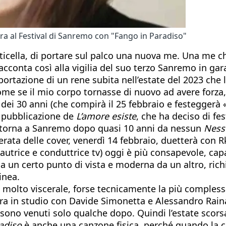
ara al Festival di Sanremo con "Fango in Paradiso"
sticella, di portare sul palco una nuova me. Una me c
acconta così alla vigilia del suo terzo Sanremo in gar
sportazione di un rene subita nell’estate del 2023 che 
e se il mio corpo tornasse di nuovo ad avere forza, 
do dei 30 anni (che compirà il 25 febbraio e festegge
a pubblicazione de
L’amore esiste
, che ha deciso di f
n torna a Sanremo dopo quasi 10 anni da nessun
Ness
serata delle cover, venerdì 14 febbraio, duetterà con 
 autrice e conduttrice tv) oggi è più consapevole, cap
 un certo punto di vista e moderna da un altro, rich
inea.
olto viscerale, forse tecnicamente la più complessa
ra in studio con Davide Simonetta e Alessandro Raina
lori sono venuti solo qualche dopo. Quindi l’estate s
adiso
è anche una canzone fisica, perché quando la c