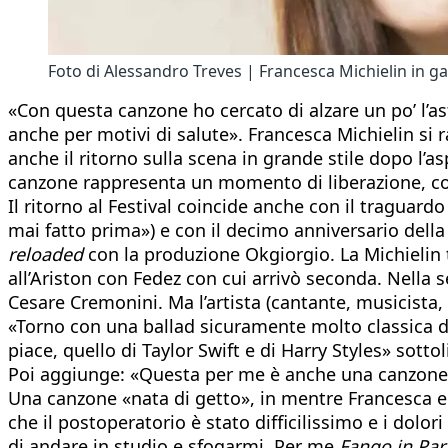
Foto di Alessandro Treves | Francesca Michielin in g
«Con questa canzone ho cercato di alzare un po’ l’a
anche per motivi di salute». Francesca Michielin si r
anche il ritorno sulla scena in grande stile dopo l’a
canzone rappresenta un momento di liberazione, com
Il ritorno al Festival coincide anche con il traguar
mai fatto prima») e con il decimo anniversario dell
reloaded
con la produzione Okgiorgio. La Michieli
all’Ariston con Fedez con cui arrivò seconda. Nella 
Cesare Cremonini. Ma l’artista (cantante, musicista,
«Torno con una ballad sicuramente molto classica da
piace, quello di Taylor Swift e di Harry Styles» sottol
Poi aggiunge: «Questa per me è anche una canzone m
Una canzone «nata di getto», in mentre Francesca e
che il postoperatorio è stato difficilissimo e i do
di andare in studio e sfogarmi. Per me
Fango in Par