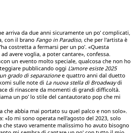
he arriva da due anni sicuramente un po’ complicati,
a, con il brano
Fango in Paradiso
, che per l'artista è
l’ha costretta a fermarsi per un po’. «Questa
ad avere voglia, a poter cantare», confessa.
rà «con un evento molto speciale, qualcosa che non ho
esteggiare pubblicando oggi
L’amore esiste 2025
un grado di separazione
e quattro anni dal duetto
Rkomi sulle note di
La nuova stella di Broadway
di
ace di rinascere da momenti di grandi difficoltà.
iama un po’ lo stile del cantautorato pop che mi
 che abbia mai portato su quel palco e non solo».
: «Io mi sono operata nell’agosto del 2023, solo
corsa che stavo veramente malissimo ho avuto bisogno
anto mi sembra di cantare un po' con tutto il mio