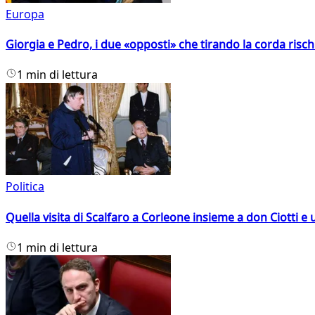
Europa
Giorgia e Pedro, i due «opposti» che tirando la corda risc
1 min di lettura
Politica
Quella visita di Scalfaro a Corleone insieme a don Ciotti e u
1 min di lettura