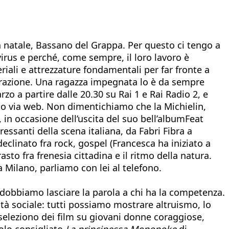
 natale, Bassano del Grappa. Per questo ci tengo a
irus e perché, come sempre, il loro lavoro è
iali e attrezzature fondamentali per far fronte a
orazione. Una ragazza impegnata lo è da sempre
rzo a partire dalle 20.30 su Rai 1 e Rai Radio 2, e
nto via web. Non dimentichiamo che la Michielin,
 in occasione dell’uscita del suo bell’albumFeat
essanti della scena italiana, da Fabri Fibra a
clinato fra rock, gospel (Francesca ha iniziato a
sto fra frenesia cittadina e il ritmo della natura.
 Milano, parliamo con lei al telefono.
 dobbiamo lasciare la parola a chi ha la competenza.
à sociale: tutti possiamo mostrare altruismo, lo
 seleziono dei film su giovani donne coraggiose,
tolo consigliato
La principessa Mononoke
di