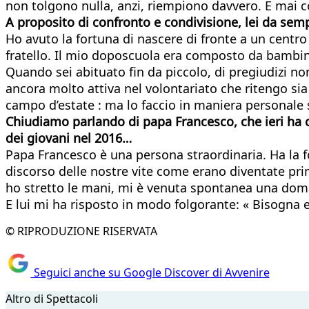
non tolgono nulla, anzi, riempiono davvero. E mai 
A proposito di confronto e condivisione, lei da semp
Ho avuto la fortuna di nascere di fronte a un centr
fratello. Il mio doposcuola era composto da bambini
Quando sei abituato fin da piccolo, di pregiudizi n
ancora molto attiva nel volontariato che ritengo sia
campo d’estate : ma lo faccio in maniera personale 
Chiudiamo parlando di papa Francesco, che ieri ha co
dei giovani nel 2016…
Papa Francesco è una persona straordinaria. Ha la forz
discorso delle nostre vite come erano diventate pri
ho stretto le mani, mi è venuta spontanea una doma
E lui mi ha risposto in modo folgorante: « Bisogna e
© RIPRODUZIONE RISERVATA
Seguici anche su Google Discover di Avvenire
Altro di Spettacoli