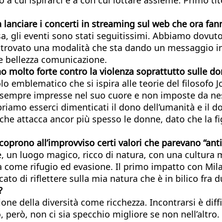
 lanciare i concerti in streaming sul web che ora fann
a, gli eventi sono stati seguitissimi. Abbiamo dovuto
o trovato una modalità che sta dando un messaggio i
re bellezza comunicazione.
ano molto forte contro la violenza soprattutto sulle d
lo emblematico che si ispira alle teorie del filosofo 
 da sempre impresse nel suo cuore e non imposte da ne
amo esserci dimenticati il dono dell’umanità e il do
 che attacca ancor più spesso le donne, dato che la f
coprono all’improvviso
certi valori che parevano “anti
e, un luogo magico, ricco di natura, con una cultura 
 come rifugio ed evasione. Il primo impatto con Milano
ato di riflettere sulla mia natura che è in bilico fra 
?
e della diversità come ricchezza. Incontrarsi è diffi
o, però, non ci sia specchio migliore se non nell’altro