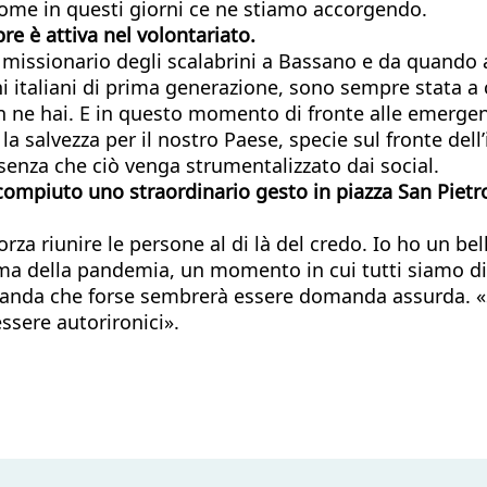
come in questi giorni ce ne stiamo accorgendo.
re è attiva nel volontariato.
o missionario degli scalabrini a Bassano e da quando 
 italiani di prima generazione, sono sempre stata a 
on ne hai. E in questo momento di fronte alle emergen
 la salvezza per il nostro Paese, specie sul fronte de
senza che ciò venga strumentalizzato dai social.
mpiuto uno straordinario gesto in piazza San Pietro p
a riunire le persone al di là del credo. Io ho un belli
ma della pandemia, un momento in cui tutti siamo div
nda che forse sembrerà essere domanda assurda. «San
ssere autorironici».