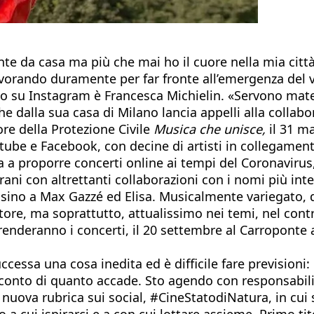
e da casa ma più che mai ho il cuore nella mia città
avorando duramente per far fronte all’emergenza del v
lo su Instagram è Francesca Michielin. «Servono mater
 dalla sua casa di Milano lancia appelli alla collab
re della Protezione Civile
Musica che unisce,
il 31 ma
outube e Facebook, con decine di artisti in collegame
a a proporre concerti online ai tempi del Coronavirus,
ni con altrettanti collaborazioni con i nomi più inter
ino a Max Gazzé ed Elisa. Musicalmente variegato, de
ore, ma soprattutto, attualissimo nei temi, nel contra
enderanno i concerti, il 20 settembre al Carroponte a
ssa una cosa inedita ed è difficile fare previsioni:
conto di quanto accade. Sto agendo con responsabilit
a nuova rubrica sui social, #CineStatodiNatura, in cui
 a cui ispirarci e a con cui lottare assieme. Primo ti