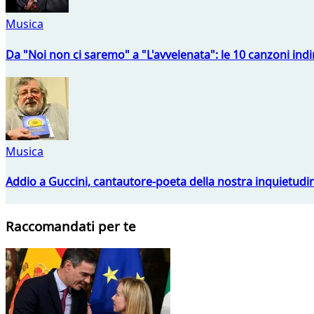
Musica
Da "Noi non ci saremo" a "L'avvelenata": le 10 canzoni indi
Musica
Addio a Guccini, cantautore-poeta della nostra inquietudi
Raccomandati per te