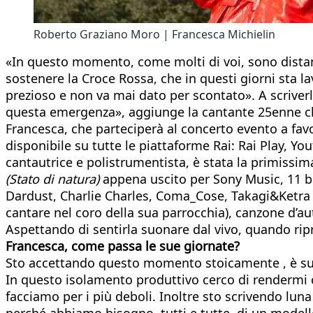
Roberto Graziano Moro | Francesca Michielin
«In questo momento, come molti di voi, sono distant
sostenere la Croce Rossa, che in questi giorni sta l
prezioso e non va mai dato per scontato». A scriver
questa emergenza», aggiunge la cantante 25enne che
Francesca, che parteciperà al concerto evento a favo
disponibile su tutte le piattaforme Rai: Rai Play, Y
cantautrice e polistrumentista, è stata la primissim
(Stato di natura)
appena uscito per Sony Music, 11 bra
Dardust, Charlie Charles, Coma_Cose, Takagi&Ketra s
cantare nel coro della sua parrocchia), canzone d’aut
Aspettando di sentirla suonare dal vivo, quando ripr
Francesca, come passa le sue giornate?
Sto accettando questo momento stoicamente , è succe
In questo isolamento produttivo cerco di rendermi 
facciamo per i più deboli. Inoltre sto scrivendo lun
perché abbiamo bisogno, tutti e tutte, di un modello