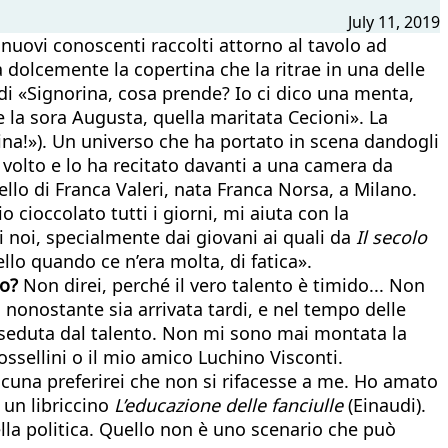
July 11, 2019
e nuovi conoscenti raccolti attorno al tavolo ad
a dolcemente la copertina che la ritrae in una delle
a di «Signorina, cosa prende? Io ci dico una menta,
de la sora Augusta, quella maritata Cecioni». La
ina!»). Un universo che ha portato in scena dandogli
il volto e lo ha recitato davanti a una camera da
llo di Franca Valeri, nata Franca Norsa, a Milano.
o cioccolato tutti i giorni, mi aiuta con la
i noi, specialmente dai giovani ai quali da
Il secolo
llo quando ce n’era molta, di fatica».
so?
Non direi, perché il vero talento è timido... Non
nonostante sia arrivata tardi, e nel tempo delle
osseduta dal talento. Non mi sono mai montata la
ssellini o il mio amico Luchino Visconti.
una preferirei che non si rifacesse a me. Ho amato
 un libriccino
L’educazione delle fanciulle
(Einaudi).
la politica. Quello non è uno scenario che può