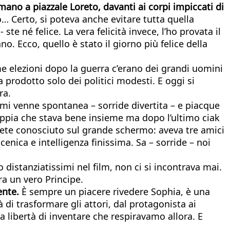
 mano a piazzale Loreto, davanti ai corpi impiccati di
 Certo, si poteva anche evitare tutta quella
e né felice. La vera felicità invece, l’ho provata il
o. Ecco, quello è stato il giorno più felice della
me elezioni dopo la guerra c’erano dei grandi uomini
a prodotto solo dei politici modesti. E oggi si
ra.
 mi venne spontanea – sorride divertita – e piacque
oppia che stava bene insieme ma dopo l’ultimo ciak
avete conosciuto sul grande schermo: aveva tre amici
enica e intelligenza finissima. Sa – sorride – noi
istanziatissimi nel film, non ci si incontrava mai.
a un vero Principe.
ente.
È sempre un piacere rivedere Sophia, è una
 di trasformare gli attori, dal protagonista ai
la libertà di inventare che respiravamo allora. E