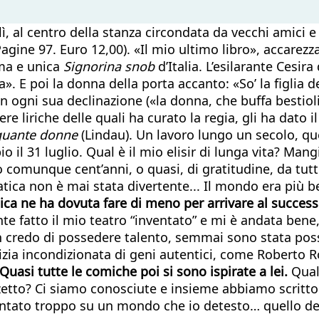
lì, al centro della stanza circondata da vecchi amici 
agine 97. Euro 12,00). «Il mio ultimo libro», accarezz
ima e unica
Signorina snob
d’Italia. L’esilarante Cesir
a». E poi la donna della porta accanto: «So’ la figlia 
n ogni sua declinazione («la donna, che buffa bestiol
ere liriche delle quali ha curato la regia, gli ha dato 
quante donne
(Lindau). Un lavoro lungo un secolo, que
il 31 luglio. Qual è il mio elisir di lunga vita? Mangi
o comunque cent’anni, o quasi, di gratitudine, da tutt
atica non è mai stata divertente... Il mondo era più be
tica ne ha dovuta fare di meno per arrivare
al succes
 fatto il mio teatro “inventato” e mi è andata bene, 
 non credo di possedere talento, semmai sono stata p
zia incondizionata di geni autentici, come Roberto Ro
. Quasi tutte le comiche poi si sono ispirate
a lei.
Qualc
zetto? Ci siamo conosciute e insieme abbiamo scritto
tato troppo su un mondo che io detesto… quello del