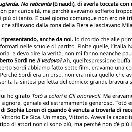
ugiarda. No reticente
(Einaudi), di averla toccata con
on per curiosità, ma perché avevamo sofferto troppo…
più di tanto. E quel giorno comunque non ero né tri- st
che sfilavano dalla zona della Fiera e lasciavano Milan
o ripresentando, anche da noi.
Io ricordo che alle pri
rmati nelle scuole di partito. Finite quelle, l’Italia h
storia, e devo dire la verità, non mi fanno neanche pau
lberto Sordi ne
Il vedovo?
Ah, quell’espressione buffa
lberto Sordi abbiamo fatto sette film, eravamo una c
… Perché Sordi era un orso, non era mica quello che 
enta la sintesi perfetta del comico: grande bravura sc
.
lui ho girato
Totò a colori
e
Gli onorevoli.
Ma eravamo d
n signore, geniale ed estremamente generoso. Totò er
o di Sophia Loren di quando è venuta a trovarla
di rec
 Vittorio De Sica. Un mago, Vittorio. Aveva la capacità
tipo di attori non ci sono più, ma perché non c’è più 