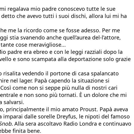
e mi regalava mio padre conoscevo tutte le sue
etto che avevo tutti i suoi dischi, allora lui mi ha
, che me la ricordo come se fosse adesso. Per me
ggi stia svanendo anche quell’aurea del-l’attore,
 tante cose meravigliose...
io padre era ebreo e con le leggi razziali dopo la
 Rovello e sono scampata alla deportazione solo grazie
 risalita vedendo il portone di casa spalancato
nire nel lager. Papà capendo la situazione si
Così come non si seppe più nulla di nostri cari
 Centrale e non sono più tornati. È un dolore che mi
 salvarsi.
, principalmente il mio amato Proust. Papà aveva
la imparai dalle sorelle Dreyfus, le nipoti del famoso
Snob.
Alla sera ascoltavo Radio Londra e continuavo
rebbe finita bene.