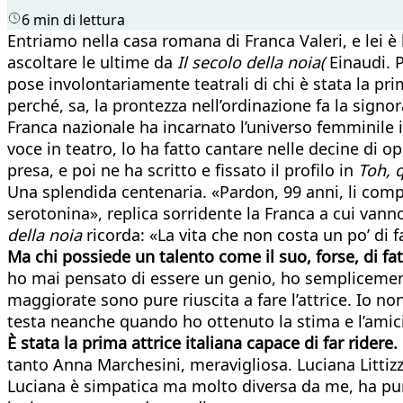
6 min di lettura
Entriamo nella casa romana di Franca Valeri, e lei è 
ascoltare le ultime da
Il secolo della noia(
Einaudi. P
pose involontariamente teatrali di chi è stata la pr
perché, sa, la prontezza nell’ordinazione fa la signor
Franca nazionale ha incarnato l’universo femminile i
voce in teatro, lo ha fatto cantare nelle decine di op
presa, e poi ne ha scritto e fissato il profilo in
Toh, 
Una splendida centenaria. «Pardon, 99 anni, li compio 
serotonina», replica sorridente la Franca a cui vann
della noia
ricorda: «La vita che non costa un po’ di f
Ma chi possiede un talento come il suo, forse, di fa
ho mai pensato di essere un genio, ho semplicemente
maggiorate sono pure riuscita a fare l’attrice. Io
testa neanche quando ho ottenuto la stima e l’amici
È stata la prima attrice italiana capace di far ridere
tanto Anna Marchesini, meravigliosa. Luciana Littiz
Luciana è simpatica ma molto diversa da me, ha pun