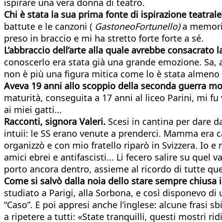
ispirare una vera donna di teatro.
Chi è stata la sua prima fonte di ispirazione teatrale
battute e le canzoni (
GastoneoFortunello)
a memoria.
preso in braccio e mi ha stretto forte forte a sé.
L’abbraccio dell’arte alla quale avrebbe consacrato
l
conoscerlo era stata già una grande emozione. Sa, al
non è più una figura mitica come lo è stata almeno f
Aveva 19 anni allo scoppio della seconda guerra
mo
maturità, conseguita a 17 anni al liceo Parini, mi fu
ai miei gatti...
Racconti, signora Valeri.
Scesi in cantina per dare d
intuii: le SS erano venute a prenderci. Mamma era cat
organizzò e con mio fratello riparò in Svizzera. Io 
amici ebrei e antifascisti... Li fecero salire su que
porto ancora dentro, assieme al ricordo di tutte que
Come si salvò dalla noia dello stare sempre chiusa 
studiato a Parigi, alla Sorbona, e così disponevo di u
“Caso”. E poi appresi anche l’inglese: alcune frasi s
a ripetere a tutti: «State tranquilli, questi mostri r