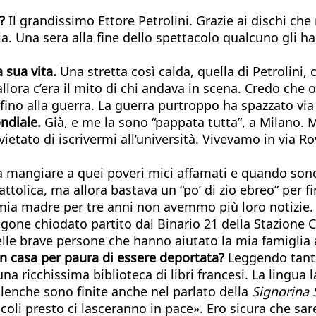
?
Il grandissimo Ettore Petrolini. Grazie ai dischi ch
 Una sera alla fine dello spettacolo qualcuno gli ha d
a sua vita.
Una stretta così calda, quella di Petrolini
lora c’era il mito di chi andava in scena. Credo che o
ino alla guerra. La guerra purtroppo ha spazzato via
ndiale.
Già, e me la sono “pappata tutta”, a Milano. M
 vietato di iscrivermi all’università. Vivevamo in via
a mangiare a quei poveri mici affamati e quando sono
tolica, ma allora bastava un “po’ di zio ebreo” per fi
e mia madre per tre anni non avemmo più loro notizie. 
l vagone chiodato partito dal Binario 21 della Stazione
lle brave persone che hanno aiutato la mia famiglia a
in casa per paura di essere deportata?
Leggendo tanto
na ricchissima biblioteca di libri francesi. La lingua 
bilenche sono finite anche nel parlato della
Signorina 
idicoli presto ci lasceranno in pace». Ero sicura che sa