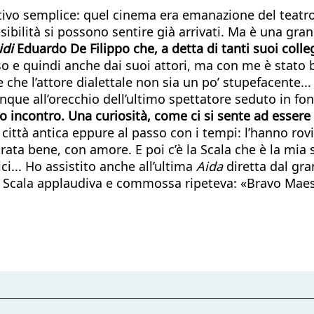
ivo semplice: quel cinema era emanazione del teatro, 
ibilità si possono sentire già arrivati. Ma è una gran
idi
Eduardo De Filippo che, a detta di tanti suoi coll
e quindi anche dai suoi attori, ma con me è stato bu
e che l’attore dialettale non sia un po’ stupefacente..
que all’orecchio dell’ultimo spettatore seduto in fon
do incontro. Una curiosità, come ci si sente ad esse
ttà antica eppure al passo con i tempi: l’hanno rovi
ta bene, con amore. E poi c’è la Scala che è la mia se
ci... Ho assistito anche all’ultima
Aida
diretta dal gra
alla Scala applaudiva e commossa ripeteva: «Bravo Mae