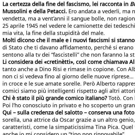
La certezza della fine del fascismo, lei racconta in
B
Mussolini e della
Petacci.
Ero andata a vederli, ma n
vendetta, ma a vent’anni il sangue bolle, non ragioni 
25 aprile 1945 nel vedere le camionette dei tedeschi 
mia vita, la fine della stupidità del male.
Molti dicono che il male e i nuovi fascismi si stann
di Stato che ti davano affidamento, perché si erano fo
sentono alla tv dei “fascistelli” che non faranno la 
Li considera dei «cretinètti», così come chiamava A
tanto anche a Dino Risi e rimase in copione. Con A
non ci si vedeva fino al giorno delle nuove riprese
in croce e le sue amate sorelle. Però Alberto rappres
comici siamo più intelligenti rispetto agli altri attori
Chi è stato il più grande comico italiano?
Totò. Con 
Poi l’ho conosciuto in privato e ho scoperto un gra
Qui – sulla credenza del salotto – conserva una fot
sorella, una attrice da Oscar grazie a un altro genio,
caratteristi, come la simpaticissima Tina Pica. Quel 
anche io mi considero un “tipo non rinnovabile”.