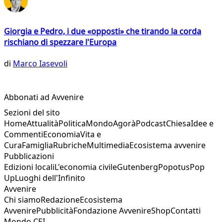
Giorgia e Pedro, i due «opposti» che tirando la corda
rischiano di spezzare l'Europa
di
Marco Iasevoli
Abbonati ad Avvenire
Sezioni del sito
Home
Attualità
Politica
Mondo
Agorà
Podcast
Chiesa
Idee e
Commenti
Economia
Vita e
Cura
Famiglia
Rubriche
Multimedia
Ecosistema avvenire
Pubblicazioni
Edizioni locali
L'economia civile
Gutenberg
Popotus
Pop
Up
Luoghi dell'Infinito
Avvenire
Chi siamo
Redazione
Ecosistema
Avvenire
Pubblicità
Fondazione Avvenire
Shop
Contatti
Mondo CEI