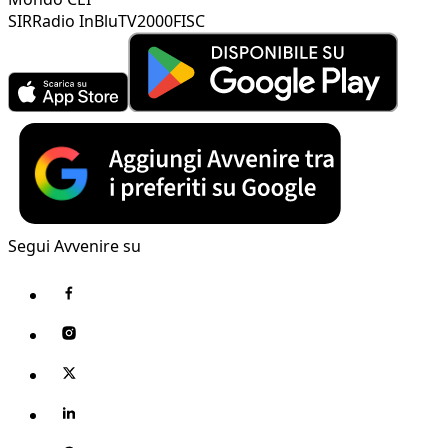
SIR
Radio InBlu
TV2000
FISC
Segui Avvenire su