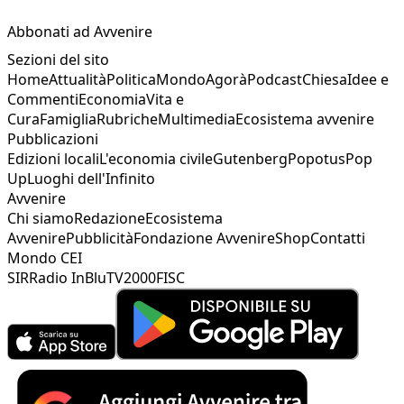
Abbonati ad Avvenire
Sezioni del sito
Home
Attualità
Politica
Mondo
Agorà
Podcast
Chiesa
Idee e
Commenti
Economia
Vita e
Cura
Famiglia
Rubriche
Multimedia
Ecosistema avvenire
Pubblicazioni
Edizioni locali
L'economia civile
Gutenberg
Popotus
Pop
Up
Luoghi dell'Infinito
Avvenire
Chi siamo
Redazione
Ecosistema
Avvenire
Pubblicità
Fondazione Avvenire
Shop
Contatti
Mondo CEI
SIR
Radio InBlu
TV2000
FISC