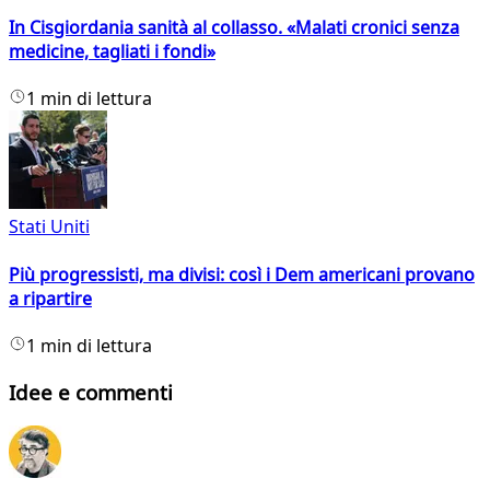
In Cisgiordania sanità al collasso. «Malati cronici senza
medicine, tagliati i fondi»
1 min di lettura
Stati Uniti
Più progressisti, ma divisi: così i Dem americani provano
a ripartire
1 min di lettura
Idee e commenti