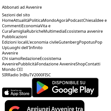
Abbonati ad Avvenire
Sezioni del sito
Home
Attualità
Politica
Mondo
Agorà
Podcast
Chiesa
Idee e
Commenti
Economia
Vita e
Cura
Famiglia
Rubriche
Multimedia
Ecosistema avvenire
Pubblicazioni
Edizioni locali
L'economia civile
Gutenberg
Popotus
Pop
Up
Luoghi dell'Infinito
Avvenire
Chi siamo
Redazione
Ecosistema
Avvenire
Pubblicità
Fondazione Avvenire
Shop
Contatti
Mondo CEI
SIR
Radio InBlu
TV2000
FISC