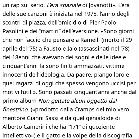
un rap sul serio,
L’era spaziale
di Jovanotti». L’era
delle sue canzoni è iniziata nel 1975, l’anno degli
scontri di piazza, dell’omicidio di Pier Paolo
Pasolini e dei “martiri” dell’eversione. «Sono giorni
che non faccio che pensare a Ramelli (morto il 29
aprile del ‘75) a Fausto e Iaio (assassinati nel ‘78),
dei 18enni che avevano dei sogni e delle idee e
cinquant’anni fa sono finiti ammazzati, vittime
innocenti dell’ideologia. Da padre, piango loro e
quei ragazzi di oggi che spesso vengono uccisi per
motivi futili». Sono passati cinquant’anni anche dal
primo album
Non gettate alcun oggetto dal
finestrino
. («prodotto dalla Cramps del mio vero
mentore Gianni Sassi e da quel genialoide di
Alberto Camerini che ha “171” di quoziente
intellettivo») e il gatto e la volpe della discografia