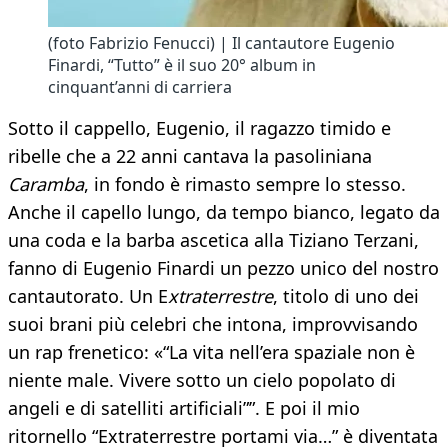
(foto Fabrizio Fenucci) | Il cantautore Eugenio
Finardi, “Tutto” è il suo 20° album in
cinquant’anni di carriera
Sotto il cappello, Eugenio, il ragazzo timido e
ribelle che a 22 anni cantava la pasoliniana
Caramba
, in fondo è rimasto sempre lo stesso.
Anche il capello lungo, da tempo bianco, legato da
una coda e la barba ascetica alla Tiziano Terzani,
fanno di Eugenio Finardi un pezzo unico del nostro
cantautorato. Un E
xtraterrestre
, titolo di uno dei
suoi brani più celebri che intona, improvvisando
un rap frenetico: «“La vita nell’era spaziale non è
niente male. Vivere sotto un cielo popolato di
angeli e di satelliti artificiali””. E poi il mio
ritornello “Extraterrestre portami via…” è diventata