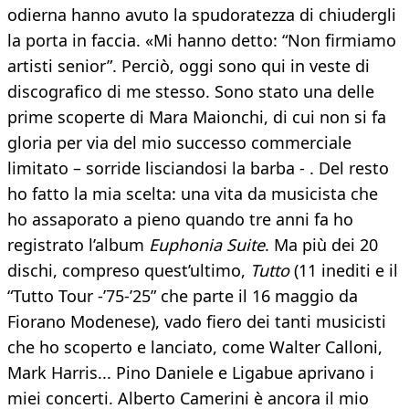
odierna hanno avuto la spudoratezza di chiudergli
la porta in faccia. «Mi hanno detto: “Non firmiamo
artisti senior”. Perciò, oggi sono qui in veste di
discografico di me stesso. Sono stato una delle
prime scoperte di Mara Maionchi, di cui non si fa
gloria per via del mio successo commerciale
limitato – sorride lisciandosi la barba - . Del resto
ho fatto la mia scelta: una vita da musicista che
ho assaporato a pieno quando tre anni fa ho
registrato l’album
Euphonia Suite
. Ma più dei 20
dischi, compreso quest’ultimo,
Tutto
(11 inediti e il
“Tutto Tour -’75-’25” che parte il 16 maggio da
Fiorano Modenese), vado fiero dei tanti musicisti
che ho scoperto e lanciato, come Walter Calloni,
Mark Harris... Pino Daniele e Ligabue aprivano i
miei concerti. Alberto Camerini è ancora il mio