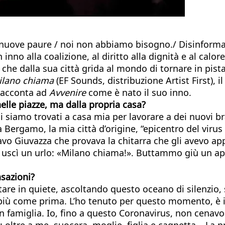
i nuove paure / noi non abbiamo bisogno./ Disinform
o alla coalizione, al diritto alla dignità e al calore
i che dalla sua città grida al mondo di tornare in pist
ilano chiama
(EF Sounds, distribuzione Artist First), 
 racconta ad
Avvenire
come è nato il suo inno.
elle piazze, ma dalla propria casa?
 ci siamo trovati a casa mia per lavorare a dei nuovi b
a Bergamo, la mia città d’origine, “epicentro del viru
tavo Giuvazza che provava la chitarra che gli avevo a
i uscì un urlo: «Milano chiama!». Buttammo giù un ap
nsazioni?
e in quiete, ascoltando questo oceano di silenzio, s
 più come prima. L’ho tenuto per questo momento, è i
n famiglia. Io, fino a questo Coronavirus, non cenavo
oltre a me, suocera, moglie, figlia e cagnetta… La pr