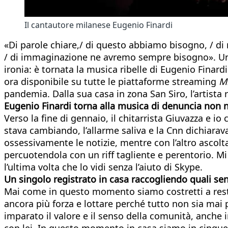
Il cantautore milanese Eugenio Finardi
«Di parole chiare,/ di questo abbiamo bisogno, / d
/ di immaginazione ne avremo sempre bisogno». Un inn
ironia: è tornata la musica ribelle di Eugenio Finard
ora disponibile su tutte le piattaforme streaming
M
pandemia. Dalla sua casa in zona San Siro, l’artista
Eugenio Finardi torna alla musica di denuncia non n
Verso la fine di gennaio, il chitarrista Giuvazza e io
stava cambiando, l’allarme saliva e la Cnn dichiarav
ossessivamente le notizie, mentre con l’altro ascol
percuotendola con un riff tagliente e perentorio. M
l’ultima volta che lo vidi senza l’aiuto di Skype.
Un singolo registrato in casa raccogliendo quali se
Mai come in questo momento siamo costretti a restar
ancora più forza e lottare perché tutto non sia mai
imparato il valore e il senso della comunità, anche i
con lei. In questo momento in casa siamo in cinque: 