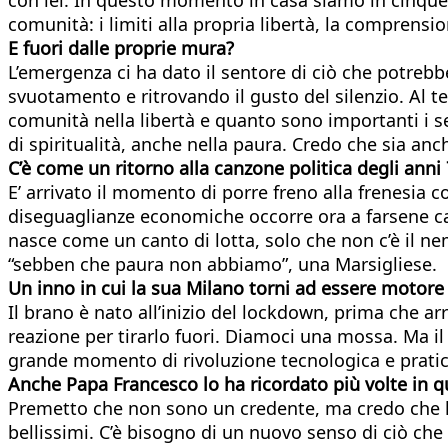
comunità: i limiti alla propria libertà, la comprensi
E fuori dalle proprie mura?
L’emergenza ci ha dato il sentore di ciò che potreb
svuotamento e ritrovando il gusto del silenzio. Al 
comunità nella libertà e quanto sono importanti i se
di spiritualità, anche nella paura. Credo che sia an
C’è come un ritorno alla canzone politica
degli anni
E’ arrivato il momento di porre freno alla frenesia 
diseguaglianze economiche occorre ora a farsene c
nasce come un canto di lotta, solo che non c’è il n
“sebben che paura non abbiamo”, una Marsigliese.
Un inno in cui la sua Milano torni ad
essere motore 
Il brano è nato all’inizio del lockdown, prima che ar
reazione per tirarlo fuori. Diamoci una mossa. Ma il
grande momento di rivoluzione tecnologica e pratica
Anche Papa Francesco lo ha ricordato più volte in q
Premetto che non sono un credente, ma credo che la 
bellissimi. C’è bisogno di un nuovo senso di ciò che