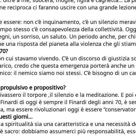
one reciproca ci faranno uscire con una grande lezione
be essere: non c’è inquinamento, c’è un silenzio mera
tempo stesso c’è consapevolezza della collettività. 
gni, un sorriso, un saluto. Un periodo anche, per chi
che una risposta del pianeta alla violenza che gli st
 70?
con cui stavamo vivendo. C’è un discorso di giustizia 
arico, credo che questa emergenza porterà anche un
emico: il nemico siamo noi stessi. C’è bisogno di un 
propulsivo e propositivo?
rivassero il torpore ,il silenzio e la meditazione. E p
 Finardi di oggi è sempre il Finardi degli anni 70, è
, ma essere rivoluzionari oggi è essere “conservatori
uesti giorni…
spiritualità sia una caratteristica e una necessità 
 è sacro: dobbiamo assumerci più responsabilità, esse