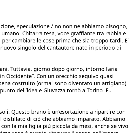
azione, speculazione / no non ne abbiamo bisogno,
 umano. Chitarra tesa, voce graffiante tra rabbia e
a per cambiare le cose prima che sia troppo tardi. E’
il nuovo singolo del cantautore nato in periodo di
rani. Tuttavia, giorno dopo giorno, intorno l’aria
s in Occidente”. Con un orecchio seguivo quasi
ppena costruito (ormai sono diventato un artigiano)
punto dell’idea e Giuvazza tornò a Torino. Fu
oli. Questo brano è un’esortazione a ripartire con
l distillato di ciò che abbiamo imparato. Abbiamo
 con la mia figlia più piccola da mesi, anche se vivo
ima cosa è questo ritrovare il senso dell’essere