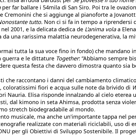
a
per far ballare i 54mila di San Siro. Poi tra le ovazi
e Cremonini che si aggiunge al pianoforte a Jovanotti 
Nonostante tutto.
Non ci si fa in tempo a riprendersi
 nel 2001, e la delicata dedica de
L’anima vola
a Elena
ffetta da una rarissima malattia neurodegenerativa, l
 ormai tutta la sua voce fino in fondo) che mandano in
a guerra e le dittature
Together
: “Abbiamo sempre bis
dere questa festa che davvero dimostra quanto sia bel
visti che raccontano i danni del cambiamento climati
coloratissimi fiori e acqua sulle note da brivido di
W
ori Nauria. Elisa risponde innalzando al cielo eterea
ti, dal kimono in seta Ahimsa, prodotta senza violenza
primo stretch biodegradabile al mondo.
vento musicale, ma anche un'importante tappa nel perco
ografie realizzate con materiali riciclabili, uso di en
NU per gli Obiettivi di Sviluppo Sostenibile. Il proge