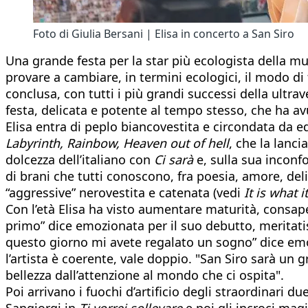
Foto di Giulia Bersani | Elisa in concerto a San Siro
Una grande festa per la star più ecologista della m
provare a cambiare, in termini ecologici, il modo di 
conclusa, con tutti i più grandi successi della ultr
festa, delicata e potente al tempo stesso, che ha av
Elisa entra di peplo biancovestita e circondata da ed
Labyrinth, Rainbow, Heaven out of hell
, che la lanc
dolcezza dell’italiano con
Ci sarà
e, sulla sua inconf
di brani che tutti conoscono, fra poesia, amore, de
“aggressive” nerovestita e catenata (vedi
It is what it
Con l’età Elisa ha visto aumentare maturità, consapev
primo” dice emozionata per il suo debutto, meritati
questo giorno mi avete regalato un sogno” dice emo
l’artista è coerente, vale doppio. "San Siro sarà un
bellezza dall’attenzione al mondo che ci ospita".
Poi arrivano i fuochi d’artificio degli straordinari 
Sangiorgi in
Ti vorrei sollevare
e poi gli incroci magi