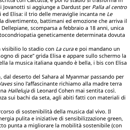
oni Jovanotti si aggiunge a Dardust per
Palla al centro
ed Elisa: il trio delle meraviglie incanta ne
Le
 da divertimento, battimani ed emozione che arriva il
 Dellepiane, scomparsa a febbraio a 18 anni, unica
a mitocondriopatia geneticamente determinata dovuta
 visibilio lo stadio con
La cura
e poi mandano un
ogno di pace” grida Elisa e appare sullo schermo la
la la musica italiana quando è bella, i bis con Elisa
co, dal deserto del Sahara al Myanmar passando per
aves
sino l’affascinante richiamo alla madre terra
 una
Halleluja
di Leonard Cohen mai sentita così.
 sui bachi da seta, agli abiti fatti con materiali di
rso di sostenibilità della musica dal vivo. Il
ergia pulita e iniziative di sensibilizzazione green,
tto punta a migliorare la mobilità sostenibile (con