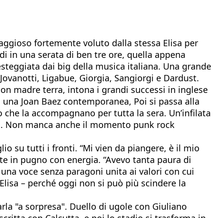
raggioso fortemente voluto dalla stessa Elisa per
ndi in una serata di ben tre ore, quella appena
festeggiata dai big della musica italiana. Una grande
Jovanotti, Ligabue, Giorgia, Sangiorgi e Dardust.
con madre terra, intona i grandi successi in inglese
si una Joan Baez contemporanea, Poi si passa alla
io che la accompagnano per tutta la sera. Un’infilata
raro. Non manca anche il momento punk rock
o su tutti i fronti. “Mi vien da piangere, è il mio
nte in pugno con energia. “Avevo tanta paura di
una voce senza paragoni unita ai valori con cui
Elisa – perché oggi non si può più scindere la
iarla "a sorpresa". Duello di ugole con Giuliano
scritta con Calcutta, e poi lo stadio si trasforma in