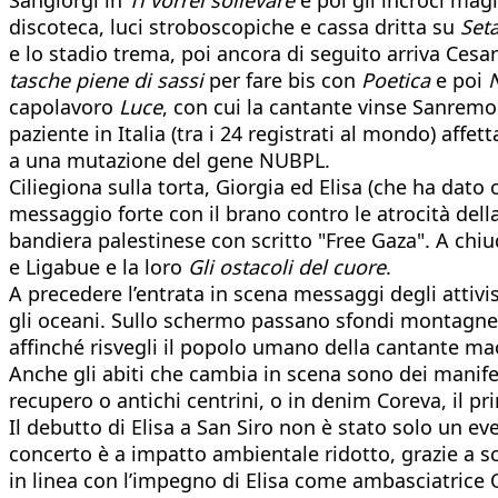
discoteca, luci stroboscopiche e cassa dritta su
Set
e lo stadio trema, poi ancora di seguito arriva Cesar
tasche piene di sassi
per fare bis con
Poetica
e poi
capolavoro
Luce
, con cui la cantante vinse Sanremo
paziente in Italia (tra i 24 registrati al mondo) a
a una mutazione del gene NUBPL.
Ciliegiona sulla torta, Giorgia ed Elisa (che ha dato
messaggio forte con il brano contro le atrocità dell
bandiera palestinese con scritto "Free Gaza". A chiu
e Ligabue e la loro
Gli ostacoli del cuore
.
A precedere l’entrata in scena messaggi degli atti
gli oceani. Sullo schermo passano sfondi montagne, 
affinché risvegli il popolo umano della cantante ma
Anche gli abiti che cambia in scena sono dei manifes
recupero o antichi centrini, o in denim Coreva, il 
Il debutto di Elisa a San Siro non è stato solo un e
concerto è a impatto ambientale ridotto, grazie a scen
in linea con l’impegno di Elisa come ambasciatrice O