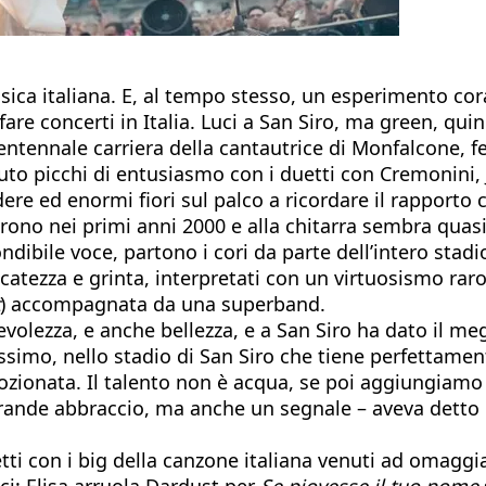
usica italiana. E, al tempo stesso, un esperimento co
fare concerti in Italia. Luci a San Siro, ma green, qui
aventennale carriera della cantautrice di Monfalcone, 
uto picchi di entusiasmo con i duetti con Cremonini, 
ere ed enormi fiori sul palco a ricordare il rapporto 
iarono nei primi anni 2000 e alla chitarra sembra qua
ondibile voce, partono i cori da parte dell’intero stad
licatezza e grinta, interpretati con un virtuosismo 
) accompagnata da una superband.
olezza, e anche bellezza, e a San Siro ha dato il megli
ssimo, nello stadio di San Siro che tiene perfettame
zionata. Il talento non è acqua, se poi aggiungiamo 
 grande abbraccio, ma anche un segnale – aveva detto 
duetti con i big della canzone italiana venuti ad omagg
ci: Elisa arruola Dardust per
Se piovesse il tuo nome